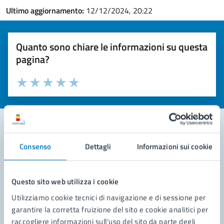
Ultimo aggiornamento:
12/12/2024, 20:22
Quanto sono chiare le informazioni su questa
pagina?
Valuta la chiarezza delle informazioni (da 1 a 5 stelle)
Seleziona il numero di stelle per valutare la chiarezza delle i
Valuta 1 stelle su 5
Valuta 2 stelle su 5
Valuta 3 stelle su 5
Valuta 4 stelle su 5
Valuta 5 stelle su 5
Consenso
Dettagli
Informazioni sui cookie
Contatta il comune
Leggi le domande frequenti
Questo sito web utilizza i cookie
Richiedi assistenza
Utilizziamo cookie tecnici di navigazione e di sessione per
garantire la corretta fruizione del sito e cookie analitici per
Prenota appuntamento
raccogliere informazioni sull'uso del sito da parte degli