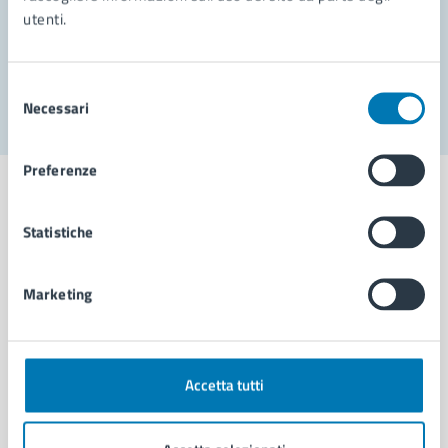
utenti.
Problemi in città
Segnala disservizio
Selezione
Necessari
del
consenso
Preferenze
Statistiche
Comune di Napoli
Marketing
AMMINISTRAZIONE
Aree amministrative
Organi di governo
Accetta tutti
Municipalità
Uffici