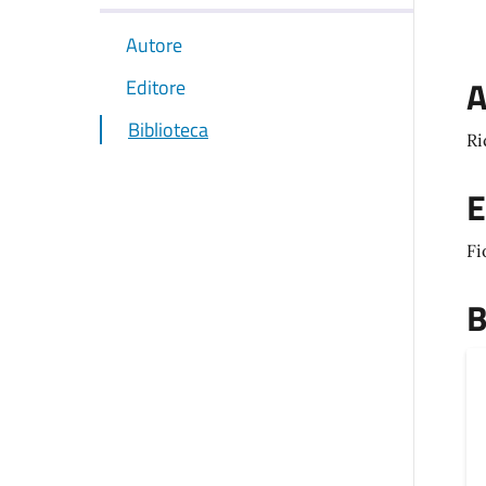
Autore
A
Editore
Biblioteca
Ri
E
Fi
B