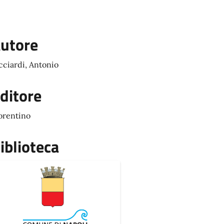
utore
cciardi, Antonio
ditore
orentino
iblioteca