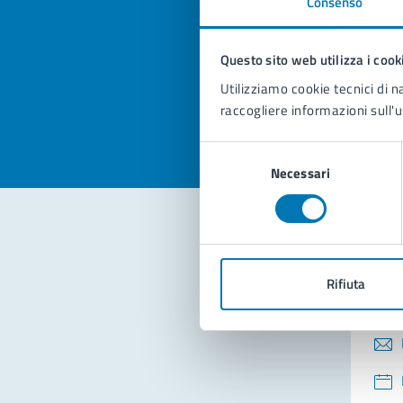
Consenso
Quan
pagi
Questo sito web utilizza i cook
Valuta la
Selezi
Utilizziamo cookie tecnici di n
Valuta 
Val
raccogliere informazioni sull'u
Selezione
Necessari
del
consenso
Con
Rifiuta