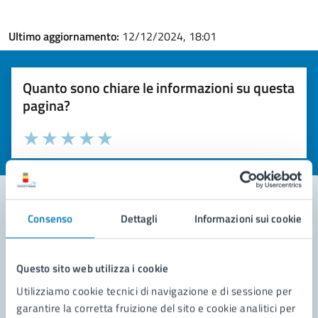
Ultimo aggiornamento:
12/12/2024, 18:01
Quanto sono chiare le informazioni su questa
pagina?
Valuta la chiarezza delle informazioni (da 1 a 5 stelle)
Seleziona il numero di stelle per valutare la chiarezza delle i
Valuta 1 stelle su 5
Valuta 2 stelle su 5
Valuta 3 stelle su 5
Valuta 4 stelle su 5
Valuta 5 stelle su 5
Consenso
Dettagli
Informazioni sui cookie
Contatta il comune
Leggi le domande frequenti
Questo sito web utilizza i cookie
Utilizziamo cookie tecnici di navigazione e di sessione per
Richiedi assistenza
garantire la corretta fruizione del sito e cookie analitici per