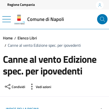
Vai ai contenuti
Vai al footer
Regione Campania
Comune di Napoli
Home
Elenco Libri
Canne al vento Edizione spec. per ipovedenti
Canne al vento Edizione
spec. per ipovedenti
Condividi
Vedi azioni
INDICE DELLA PAGINA