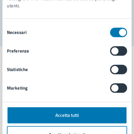
utenti.
Problemi in città
Segnala disservizio
Selezione
Necessari
del
consenso
Preferenze
Statistiche
Comune di Napoli
Marketing
AMMINISTRAZIONE
Aree amministrative
Organi di governo
Accetta tutti
Municipalità
Uffici