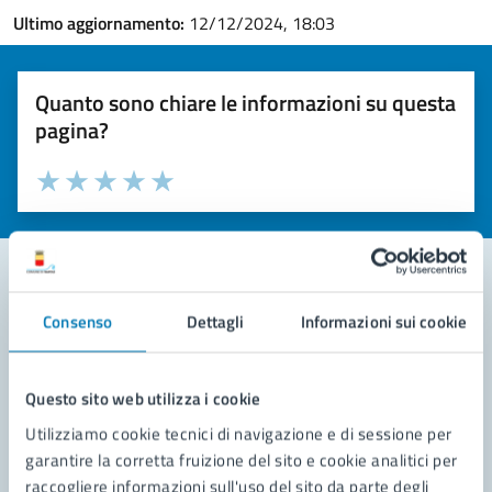
Ultimo aggiornamento:
12/12/2024, 18:03
Quanto sono chiare le informazioni su questa
pagina?
Valuta la chiarezza delle informazioni (da 1 a 5 stelle)
Seleziona il numero di stelle per valutare la chiarezza delle i
Valuta 1 stelle su 5
Valuta 2 stelle su 5
Valuta 3 stelle su 5
Valuta 4 stelle su 5
Valuta 5 stelle su 5
Consenso
Dettagli
Informazioni sui cookie
Contatta il comune
Leggi le domande frequenti
Questo sito web utilizza i cookie
Richiedi assistenza
Utilizziamo cookie tecnici di navigazione e di sessione per
garantire la corretta fruizione del sito e cookie analitici per
Prenota appuntamento
raccogliere informazioni sull'uso del sito da parte degli