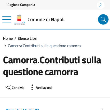
Vai ai contenuti
Vai al footer
Regione Campania
Comune di Napoli
Home
Elenco Libri
Camorra.Contributi sulla questione camorra
Camorra.Contributi sulla
questione camorra
Condividi
Vedi azioni
INDICE DELLA PAGINA