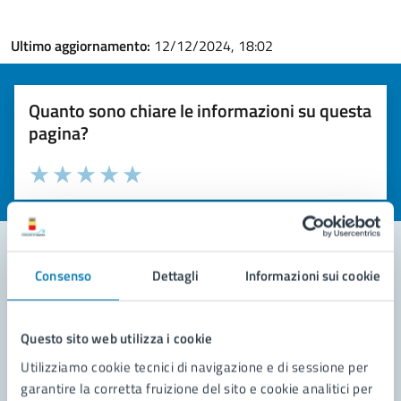
Ultimo aggiornamento:
12/12/2024, 18:02
Quanto sono chiare le informazioni su questa
pagina?
Valuta la chiarezza delle informazioni (da 1 a 5 stelle)
Seleziona il numero di stelle per valutare la chiarezza delle i
Valuta 1 stelle su 5
Valuta 2 stelle su 5
Valuta 3 stelle su 5
Valuta 4 stelle su 5
Valuta 5 stelle su 5
Consenso
Dettagli
Informazioni sui cookie
Contatta il comune
Leggi le domande frequenti
Questo sito web utilizza i cookie
Utilizziamo cookie tecnici di navigazione e di sessione per
Richiedi assistenza
garantire la corretta fruizione del sito e cookie analitici per