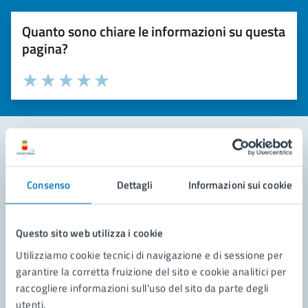
Quanto sono chiare le informazioni su questa
pagina?
Valuta la chiarezza delle informazioni (da 1 a 5 stelle)
Seleziona il numero di stelle per valutare la chiarezza delle i
Valuta 1 stelle su 5
Valuta 2 stelle su 5
Valuta 3 stelle su 5
Valuta 4 stelle su 5
Valuta 5 stelle su 5
Contatta il comune
Consenso
Dettagli
Informazioni sui cookie
Leggi le domande frequenti
Richiedi assistenza
Questo sito web utilizza i cookie
Utilizziamo cookie tecnici di navigazione e di sessione per
Prenota appuntamento
garantire la corretta fruizione del sito e cookie analitici per
raccogliere informazioni sull'uso del sito da parte degli
Problemi in città
utenti.