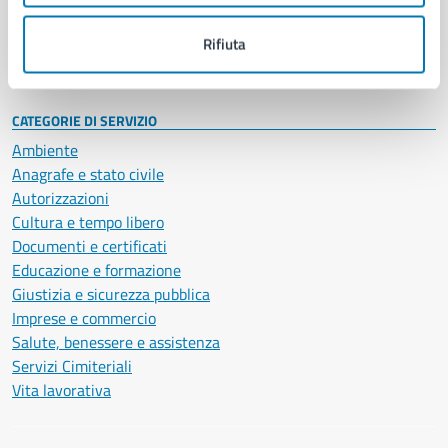
Personale amministrativo
Documenti e dati
Rifiuta
Intranet, posta aziendale e protocollo
CATEGORIE DI SERVIZIO
Ambiente
Anagrafe e stato civile
Autorizzazioni
Cultura e tempo libero
Documenti e certificati
Educazione e formazione
Giustizia e sicurezza pubblica
Imprese e commercio
Salute, benessere e assistenza
Servizi Cimiteriali
Vita lavorativa