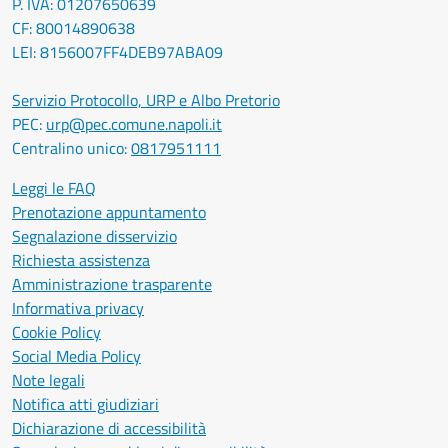
P. IVA: 01207650639
CF: 80014890638
LEI: 8156007FF4DEB97ABA09
Servizio Protocollo, URP e Albo Pretorio
PEC:
urp@pec.comune.napoli.it
Centralino unico:
0817951111
Leggi le FAQ
Prenotazione appuntamento
Segnalazione disservizio
Richiesta assistenza
Amministrazione trasparente
Informativa privacy
Cookie Policy
Social Media Policy
Note legali
Notifica atti giudiziari
Dichiarazione di accessibilità