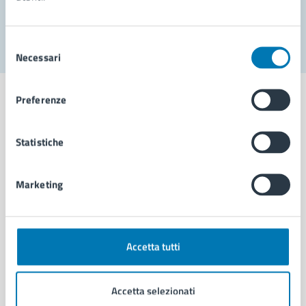
Segnala disservizio
Selezione
Necessari
del
consenso
Preferenze
Statistiche
Comune di Napoli
Marketing
AMMINISTRAZIONE
Aree amministrative
Organi di governo
Municipalità
Accetta tutti
Uffici
Enti e fondazioni
Accetta selezionati
Politici