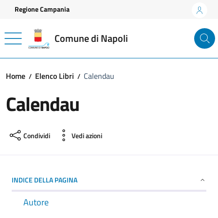
Vai ai contenuti
Vai al footer
Regione Campania
Comune di Napoli
Home
Elenco Libri
Calendau
Calendau
Condividi
Vedi azioni
INDICE DELLA PAGINA
Autore