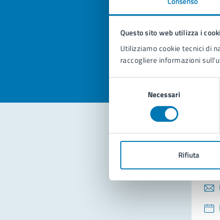
Consenso
Quan
pagi
Questo sito web utilizza i cook
Valuta la
Selezi
Utilizziamo cookie tecnici di n
Valuta 
Val
raccogliere informazioni sull'u
Selezione
Necessari
del
consenso
Con
Rifiuta