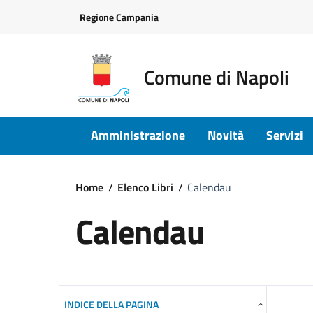
Vai ai contenuti
Vai al footer
Regione Campania
Comune di Napoli
Amministrazione
Novità
Servizi
Home
Elenco Libri
Calendau
Calendau
INDICE DELLA PAGINA