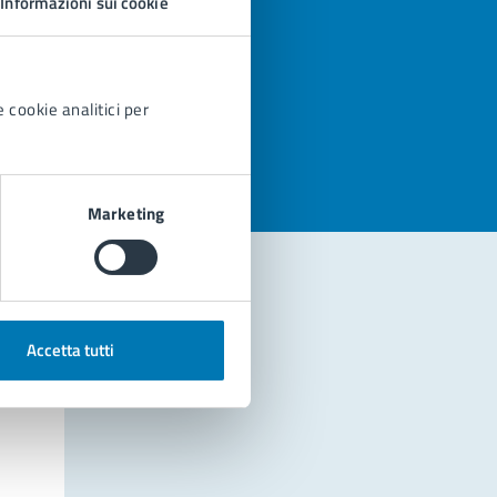
Informazioni sui cookie
azioni
 cookie analitici per
Marketing
Accetta tutti