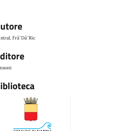
utore
stral, Frã¨Dã¨Ric
ditore
nsoni
iblioteca