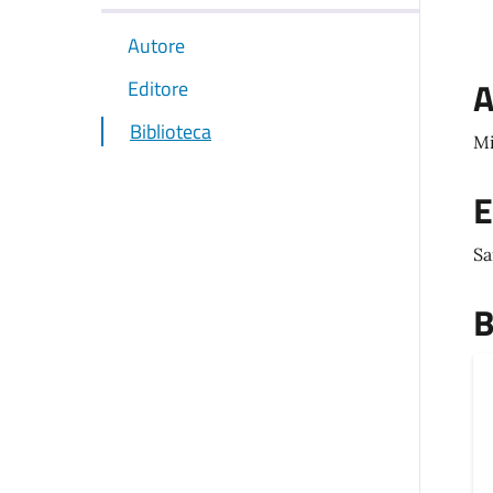
Autore
A
Editore
Biblioteca
Mi
E
Sa
B