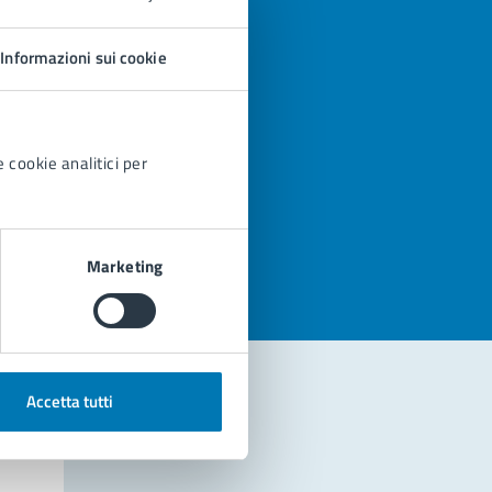
Informazioni sui cookie
 cookie analitici per
azioni
Marketing
Accetta tutti