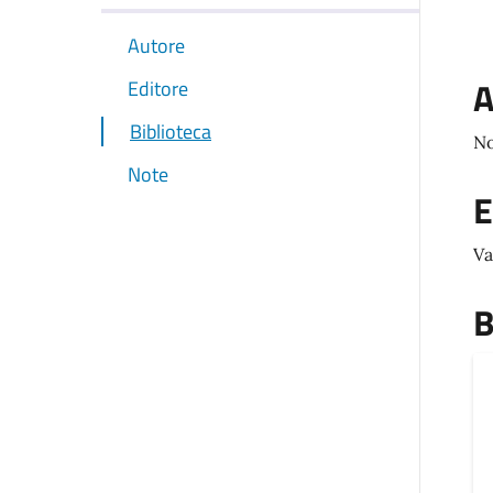
Autore
A
Editore
Biblioteca
No
Note
E
Va
B