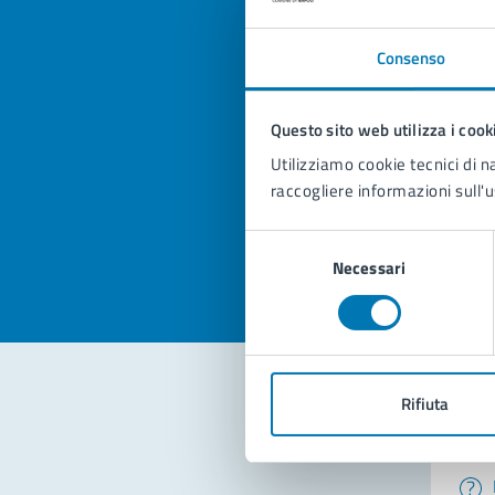
Consenso
Quan
Questo sito web utilizza i cook
pagi
Utilizziamo cookie tecnici di n
raccogliere informazioni sull'u
Valuta la
Selezi
Valuta 
Val
Selezione
Necessari
del
consenso
Rifiuta
Con