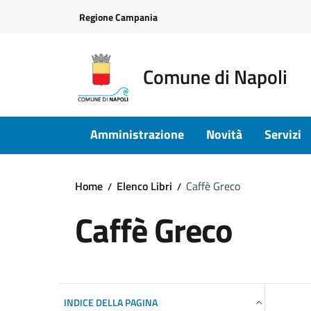
Vai ai contenuti
Vai al footer
Regione Campania
Comune di Napoli
Amministrazione
Novità
Servizi
Home
Elenco Libri
Caffè Greco
Caffè Greco
INDICE DELLA PAGINA