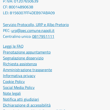
P. IVA: 01207650639
CF: 80014890638
LEI: 8156007FF4DEB97ABA09
Servizio Protocollo, URP e Albo Pretorio
PEC:
urp@pec.comune.napoli.it
Centralino unico:
0817951111
Leggi le FAQ
Prenotazione appuntamento
Segnalazione disservizio
Richiesta assistenza
Amministrazione trasparente
Informativa privacy
Cookie Policy
Social Media Policy
Note legali
Notifica atti giudiziari
Dichiarazione di accessibilità