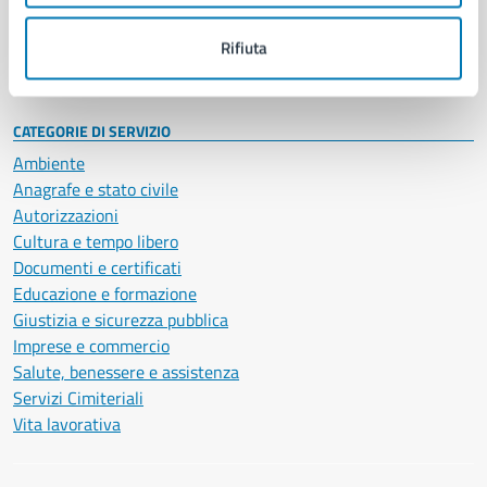
Personale amministrativo
Documenti e dati
Rifiuta
Intranet, posta aziendale e protocollo
CATEGORIE DI SERVIZIO
Ambiente
Anagrafe e stato civile
Autorizzazioni
Cultura e tempo libero
Documenti e certificati
Educazione e formazione
Giustizia e sicurezza pubblica
Imprese e commercio
Salute, benessere e assistenza
Servizi Cimiteriali
Vita lavorativa