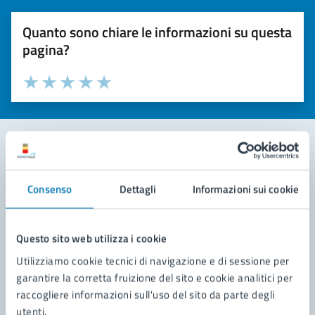
Quanto sono chiare le informazioni su questa
pagina?
Valuta la chiarezza delle informazioni (da 1 a 5 stelle)
Seleziona il numero di stelle per valutare la chiarezza delle i
Valuta 1 stelle su 5
Valuta 2 stelle su 5
Valuta 3 stelle su 5
Valuta 4 stelle su 5
Valuta 5 stelle su 5
Contatta il comune
Consenso
Dettagli
Informazioni sui cookie
Leggi le domande frequenti
Richiedi assistenza
Questo sito web utilizza i cookie
Utilizziamo cookie tecnici di navigazione e di sessione per
Prenota appuntamento
garantire la corretta fruizione del sito e cookie analitici per
raccogliere informazioni sull'uso del sito da parte degli
Problemi in città
utenti.