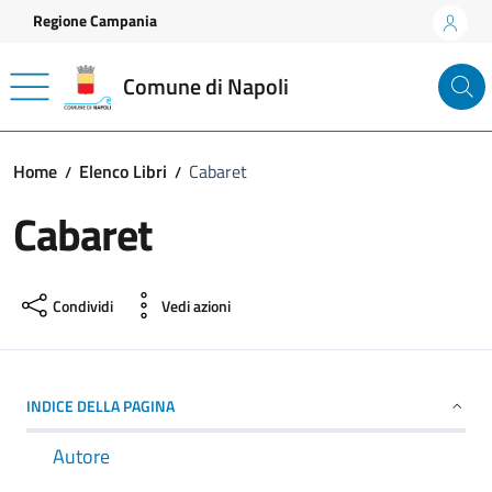
Vai ai contenuti
Vai al footer
Regione Campania
Comune di Napoli
Home
Elenco Libri
Cabaret
Cabaret
Condividi
Vedi azioni
INDICE DELLA PAGINA
Autore