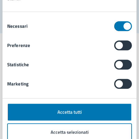
Segnala disservizio
Selezione
Necessari
del
consenso
Preferenze
Statistiche
Comune di Napoli
Marketing
AMMINISTRAZIONE
Aree amministrative
Organi di governo
Municipalità
Accetta tutti
Uffici
Enti e fondazioni
Accetta selezionati
Politici