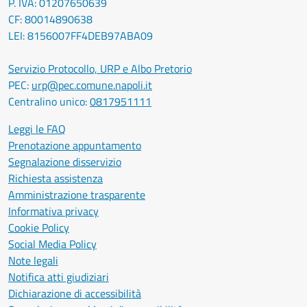
P. IVA: 01207650639
CF: 80014890638
LEI: 8156007FF4DEB97ABA09
Servizio Protocollo, URP e Albo Pretorio
PEC:
urp@pec.comune.napoli.it
Centralino unico:
0817951111
Leggi le FAQ
Prenotazione appuntamento
Segnalazione disservizio
Richiesta assistenza
Amministrazione trasparente
Informativa privacy
Cookie Policy
Social Media Policy
Note legali
Notifica atti giudiziari
Dichiarazione di accessibilità