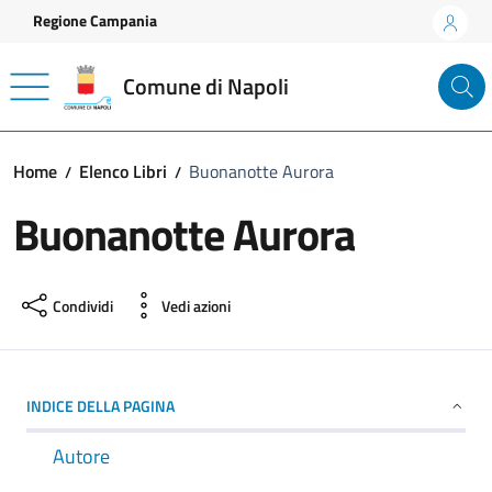
Vai ai contenuti
Vai al footer
Regione Campania
Comune di Napoli
Home
Elenco Libri
Buonanotte Aurora
Buonanotte Aurora
Condividi
Vedi azioni
INDICE DELLA PAGINA
Autore