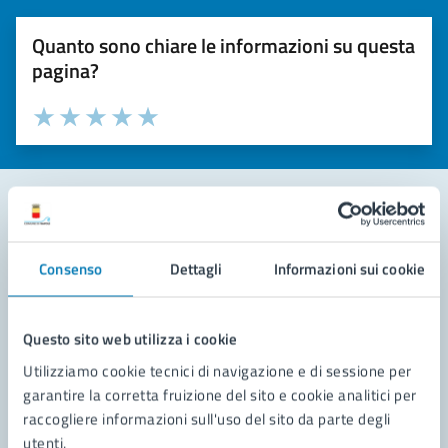
Quanto sono chiare le informazioni su questa
pagina?
Valuta la chiarezza delle informazioni (da 1 a 5 stelle)
Seleziona il numero di stelle per valutare la chiarezza delle i
Valuta 1 stelle su 5
Valuta 2 stelle su 5
Valuta 3 stelle su 5
Valuta 4 stelle su 5
Valuta 5 stelle su 5
Contatta il comune
Consenso
Dettagli
Informazioni sui cookie
Leggi le domande frequenti
Richiedi assistenza
Questo sito web utilizza i cookie
Utilizziamo cookie tecnici di navigazione e di sessione per
Prenota appuntamento
garantire la corretta fruizione del sito e cookie analitici per
raccogliere informazioni sull'uso del sito da parte degli
Problemi in città
utenti.