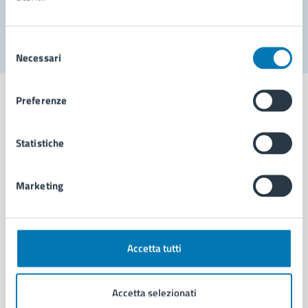
Segnala disservizio
Selezione
Necessari
del
consenso
Preferenze
Statistiche
Comune di Napoli
Marketing
AMMINISTRAZIONE
Aree amministrative
Organi di governo
Municipalità
Accetta tutti
Uffici
Enti e fondazioni
Accetta selezionati
Politici