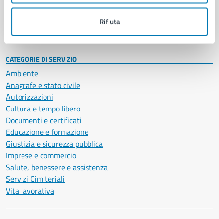
Personale amministrativo
Documenti e dati
Rifiuta
Intranet, posta aziendale e protocollo
CATEGORIE DI SERVIZIO
Ambiente
Anagrafe e stato civile
Autorizzazioni
Cultura e tempo libero
Documenti e certificati
Educazione e formazione
Giustizia e sicurezza pubblica
Imprese e commercio
Salute, benessere e assistenza
Servizi Cimiteriali
Vita lavorativa