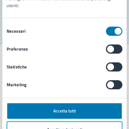
utenti.
Problemi in città
Segnala disservizio
Selezione
Necessari
del
consenso
Preferenze
Statistiche
Comune di Napoli
Marketing
AMMINISTRAZIONE
Aree amministrative
Organi di governo
Accetta tutti
Municipalità
Uffici