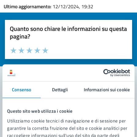
Ultimo aggiornamento:
12/12/2024, 19:32
Quanto sono chiare le informazioni su questa
pagina?
Valuta la chiarezza delle informazioni (da 1 a 5 stelle)
Seleziona il numero di stelle per valutare la chiarezza delle i
Valuta 1 stelle su 5
Valuta 2 stelle su 5
Valuta 3 stelle su 5
Valuta 4 stelle su 5
Valuta 5 stelle su 5
Consenso
Dettagli
Informazioni sui cookie
Contatta il comune
Leggi le domande frequenti
Questo sito web utilizza i cookie
Richiedi assistenza
Utilizziamo cookie tecnici di navigazione e di sessione per
garantire la corretta fruizione del sito e cookie analitici per
Prenota appuntamento
raccogliere informazioni sull'uso del sito da parte degli