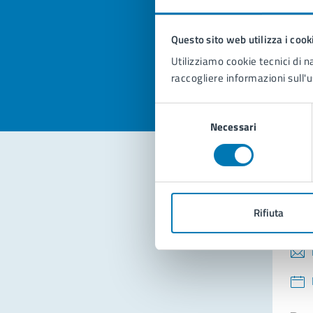
pagi
Questo sito web utilizza i cook
Valuta la
Selezi
Utilizziamo cookie tecnici di n
Valuta 
Val
raccogliere informazioni sull'u
Selezione
Necessari
del
consenso
Con
Rifiuta