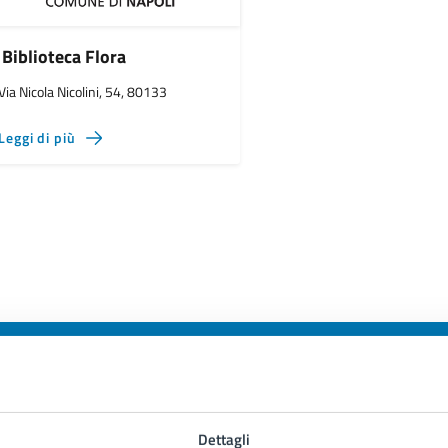
Biblioteca Flora
Via Nicola Nicolini, 54, 80133
Leggi di più
to sono chiare le informazioni su questa
Dettagli