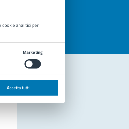
azioni
 cookie analitici per
Marketing
Accetta tutti