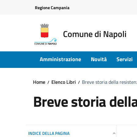
Vai ai contenuti
Vai al footer
Regione Campania
Comune di Napoli
Amministrazione
Novità
Servizi
Home
Elenco Libri
Breve storia della resisten
Breve storia dell
INDICE DELLA PAGINA