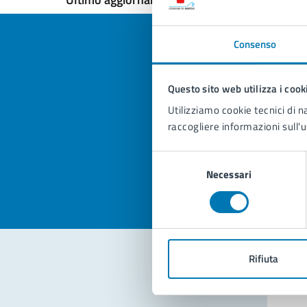
Consenso
Questo sito web utilizza i cook
Quan
Utilizziamo cookie tecnici di n
pagi
raccogliere informazioni sull'u
Valuta la
Selezi
Selezione
Valuta 
Val
Necessari
del
consenso
Rifiuta
Con