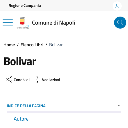
Vai ai contenuti
Vai al footer
Regione Campania
Comune di Napoli
Home
Elenco Libri
Bolivar
Bolivar
Condividi
Vedi azioni
INDICE DELLA PAGINA
Autore