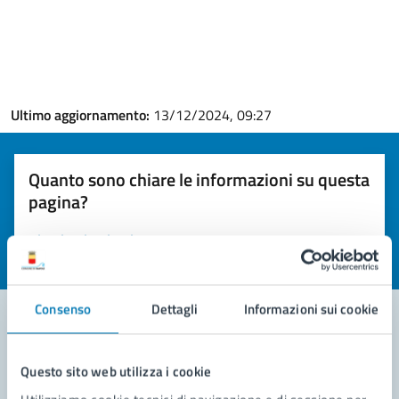
Ultimo aggiornamento:
13/12/2024, 09:27
Quanto sono chiare le informazioni su questa
pagina?
Valuta la chiarezza delle informazioni (da 1 a 5 stelle)
Seleziona il numero di stelle per valutare la chiarezza delle i
Valuta 1 stelle su 5
Valuta 2 stelle su 5
Valuta 3 stelle su 5
Valuta 4 stelle su 5
Valuta 5 stelle su 5
Consenso
Dettagli
Informazioni sui cookie
Contatta il comune
Questo sito web utilizza i cookie