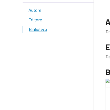
Autore
A
Editore
Biblioteca
De
E
Da
B