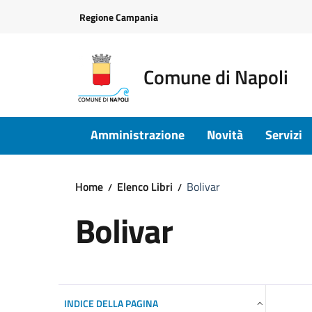
Vai ai contenuti
Vai al footer
Regione Campania
Comune di Napoli
Amministrazione
Novità
Servizi
Home
Elenco Libri
Bolivar
Bolivar
INDICE DELLA PAGINA