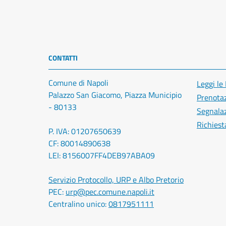
CONTATTI
Comune di Napoli
Leggi le
Palazzo San Giacomo, Piazza Municipio
Prenota
- 80133
Segnalaz
Richiest
P. IVA: 01207650639
CF: 80014890638
LEI: 8156007FF4DEB97ABA09
Servizio Protocollo, URP e Albo Pretorio
PEC:
urp@pec.comune.napoli.it
Centralino unico:
0817951111