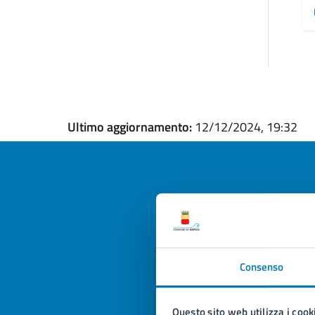
Ultimo aggiornamento:
12/12/2024, 19:32
Quan
pagi
Consenso
Valuta la
Selezi
Valuta 
Val
Questo sito web utilizza i cook