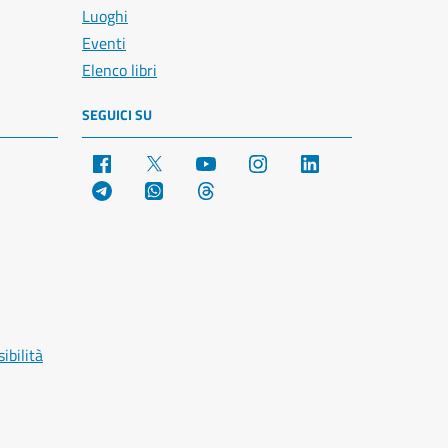
Luoghi
Eventi
Elenco libri
SEGUICI SU
Facebook
X
YouTube
Instagram
LinkedIn
Telegram
WhatsApp
Threads
ibilità