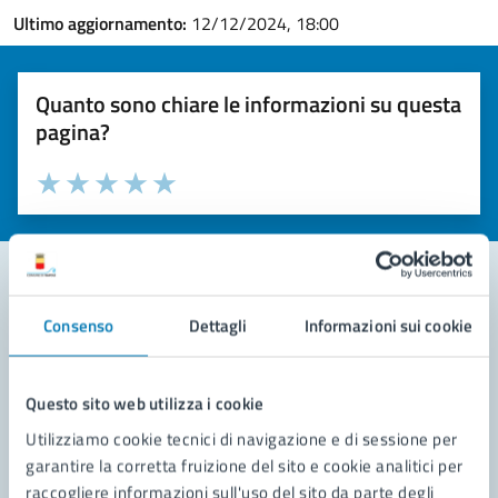
Ultimo aggiornamento:
12/12/2024, 18:00
Quanto sono chiare le informazioni su questa
pagina?
Valuta la chiarezza delle informazioni (da 1 a 5 stelle)
Seleziona il numero di stelle per valutare la chiarezza delle i
Valuta 1 stelle su 5
Valuta 2 stelle su 5
Valuta 3 stelle su 5
Valuta 4 stelle su 5
Valuta 5 stelle su 5
Consenso
Dettagli
Informazioni sui cookie
Contatta il comune
Leggi le domande frequenti
Questo sito web utilizza i cookie
Richiedi assistenza
Utilizziamo cookie tecnici di navigazione e di sessione per
garantire la corretta fruizione del sito e cookie analitici per
Prenota appuntamento
raccogliere informazioni sull'uso del sito da parte degli