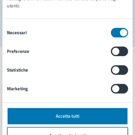
utenti.
Problemi in città
Segnala disservizio
Selezione
Necessari
del
consenso
Preferenze
Statistiche
Comune di Napoli
Marketing
AMMINISTRAZIONE
Aree amministrative
Organi di governo
Accetta tutti
Municipalità
Uffici