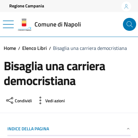
Vai ai contenuti
Vai al footer
Regione Campania
Comune di Napoli
Home
Elenco Libri
Bisaglia una carriera democristiana
Bisaglia una carriera
democristiana
Condividi
Vedi azioni
INDICE DELLA PAGINA