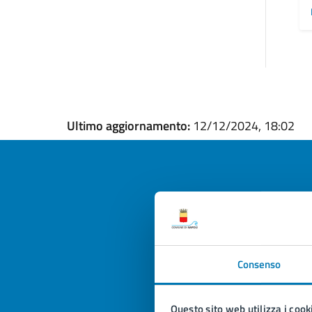
Ultimo aggiornamento:
12/12/2024, 18:02
Quan
pagi
Consenso
Valuta la
Selezi
Valuta 
Val
Questo sito web utilizza i cook