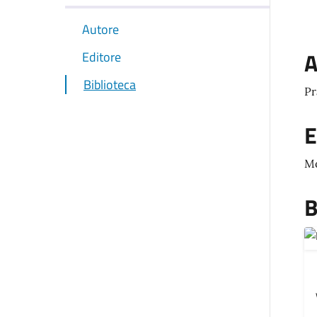
Autore
A
Editore
Biblioteca
Pr
E
M
B