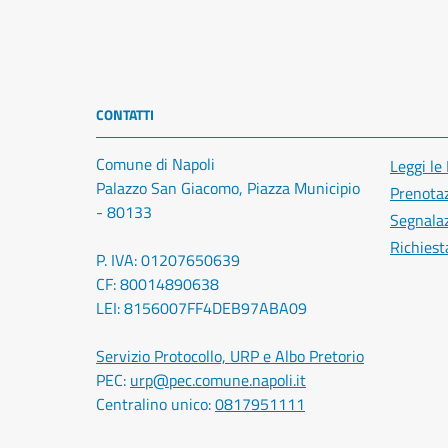
CONTATTI
Comune di Napoli
Leggi le
Palazzo San Giacomo, Piazza Municipio
Prenota
- 80133
Segnalaz
Richiest
P. IVA: 01207650639
CF: 80014890638
LEI: 8156007FF4DEB97ABA09
Servizio Protocollo, URP e Albo Pretorio
PEC:
urp@pec.comune.napoli.it
Centralino unico:
0817951111