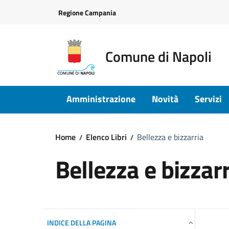
Vai ai contenuti
Vai al footer
Regione Campania
Comune di Napoli
Amministrazione
Novità
Servizi
Home
Elenco Libri
Bellezza e bizzarria
Bellezza e bizzar
INDICE DELLA PAGINA