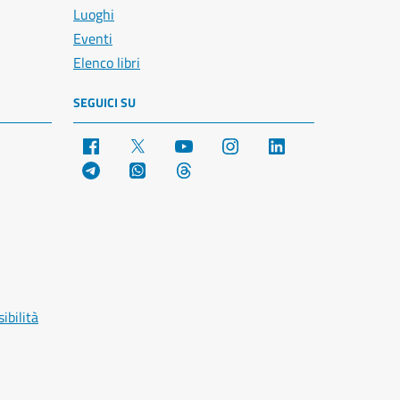
Luoghi
Eventi
Elenco libri
SEGUICI SU
Facebook
X
YouTube
Instagram
LinkedIn
Telegram
WhatsApp
Threads
ibilità