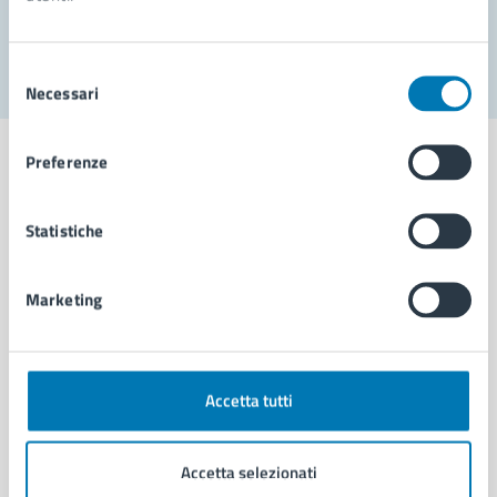
Segnala disservizio
Selezione
Necessari
del
consenso
Preferenze
Statistiche
Comune di Napoli
Marketing
AMMINISTRAZIONE
Aree amministrative
Organi di governo
Municipalità
Accetta tutti
Uffici
Enti e fondazioni
Accetta selezionati
Politici