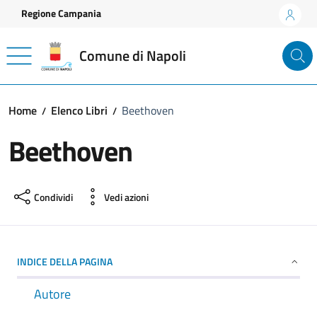
Vai ai contenuti
Vai al footer
Regione Campania
Comune di Napoli
Home
Elenco Libri
Beethoven
Beethoven
Condividi
Vedi azioni
INDICE DELLA PAGINA
Autore