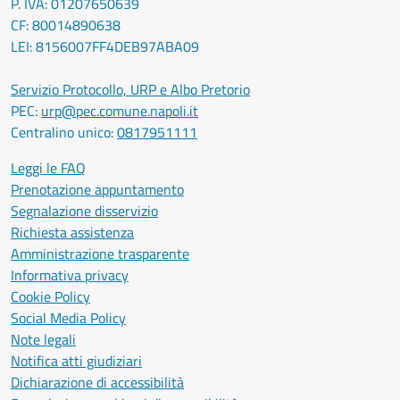
P. IVA: 01207650639
CF: 80014890638
LEI: 8156007FF4DEB97ABA09
Servizio Protocollo, URP e Albo Pretorio
PEC:
urp@pec.comune.napoli.it
Centralino unico:
0817951111
Leggi le FAQ
Prenotazione appuntamento
Segnalazione disservizio
Richiesta assistenza
Amministrazione trasparente
Informativa privacy
Cookie Policy
Social Media Policy
Note legali
Notifica atti giudiziari
Dichiarazione di accessibilità