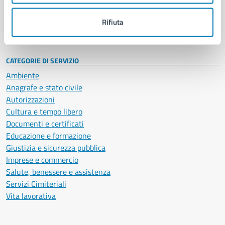
Personale amministrativo
Documenti e dati
Rifiuta
Intranet, posta aziendale e protocollo
CATEGORIE DI SERVIZIO
Ambiente
Anagrafe e stato civile
Autorizzazioni
Cultura e tempo libero
Documenti e certificati
Educazione e formazione
Giustizia e sicurezza pubblica
Imprese e commercio
Salute, benessere e assistenza
Servizi Cimiteriali
Vita lavorativa