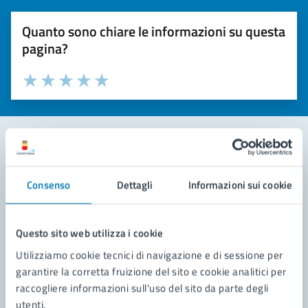
Quanto sono chiare le informazioni su questa
pagina?
Valuta la chiarezza delle informazioni (da 1 a 5 stelle)
Seleziona il numero di stelle per valutare la chiarezza delle i
Valuta 1 stelle su 5
Valuta 2 stelle su 5
Valuta 3 stelle su 5
Valuta 4 stelle su 5
Valuta 5 stelle su 5
Contatta il comune
Consenso
Dettagli
Informazioni sui cookie
Leggi le domande frequenti
Richiedi assistenza
Questo sito web utilizza i cookie
Utilizziamo cookie tecnici di navigazione e di sessione per
Prenota appuntamento
garantire la corretta fruizione del sito e cookie analitici per
raccogliere informazioni sull'uso del sito da parte degli
Problemi in città
utenti.