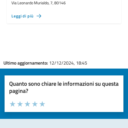
Via Leonardo Murialdo, 7, 80146
Leggi di più
Ultimo aggiornamento:
12/12/2024, 18:45
Quanto sono chiare le informazioni su questa
pagina?
Valuta la chiarezza delle informazioni (da 1 a 5 stelle)
Seleziona il numero di stelle per valutare la chiarezza delle i
Valuta 1 stelle su 5
Valuta 2 stelle su 5
Valuta 3 stelle su 5
Valuta 4 stelle su 5
Valuta 5 stelle su 5