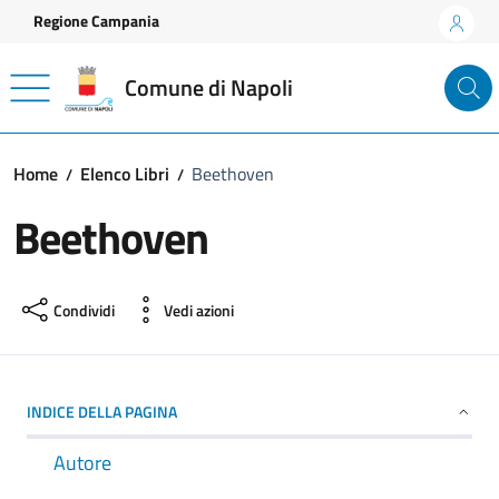
Vai ai contenuti
Vai al footer
Regione Campania
Comune di Napoli
Home
Elenco Libri
Beethoven
Beethoven
Condividi
Vedi azioni
INDICE DELLA PAGINA
Autore