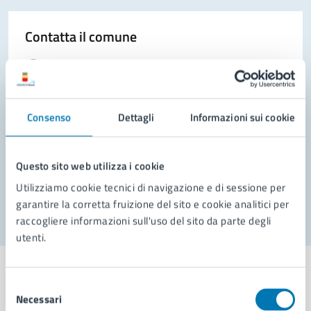
Contatta il comune
Leggi le domande frequenti
Richiedi assistenza
Consenso
Dettagli
Informazioni sui cookie
Prenota appuntamento
Problemi in città
Questo sito web utilizza i cookie
Segnala disservizio
Utilizziamo cookie tecnici di navigazione e di sessione per
garantire la corretta fruizione del sito e cookie analitici per
raccogliere informazioni sull'uso del sito da parte degli
utenti.
Selezione
Necessari
del