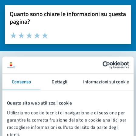
Quanto sono chiare le informazioni su questa
pagina?
Valuta la chiarezza delle informazioni (da 1 a 5 stelle)
Seleziona il numero di stelle per valutare la chiarezza delle i
Valuta 1 stelle su 5
Valuta 2 stelle su 5
Valuta 3 stelle su 5
Valuta 4 stelle su 5
Valuta 5 stelle su 5
Contatta il comune
Consenso
Dettagli
Informazioni sui cookie
Leggi le domande frequenti
Richiedi assistenza
Questo sito web utilizza i cookie
Utilizziamo cookie tecnici di navigazione e di sessione per
Prenota appuntamento
garantire la corretta fruizione del sito e cookie analitici per
raccogliere informazioni sull'uso del sito da parte degli
Problemi in città
utenti.