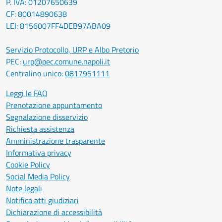
P. IVA: 01207650639
CF: 80014890638
LEI: 8156007FF4DEB97ABA09
Servizio Protocollo, URP e Albo Pretorio
PEC:
urp@pec.comune.napoli.it
Centralino unico:
0817951111
Leggi le FAQ
Prenotazione appuntamento
Segnalazione disservizio
Richiesta assistenza
Amministrazione trasparente
Informativa privacy
Cookie Policy
Social Media Policy
Note legali
Notifica atti giudiziari
Dichiarazione di accessibilità