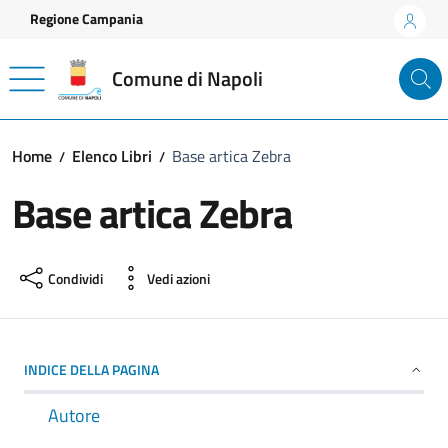
Vai ai contenuti
Vai al footer
Regione Campania
Comune di Napoli
Home
Elenco Libri
Base artica Zebra
Base artica Zebra
Condividi
Vedi azioni
INDICE DELLA PAGINA
Autore