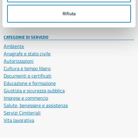
Personale amministrativo
Documenti e dati
Rifiuta
Intranet, posta aziendale e protocollo
CATEGORIE DI SERVIZIO
Ambiente
Anagrafe e stato civile
Autorizzazioni
Cultura e tempo libero
Documenti e certificati
Educazione e formazione
Giustizia e sicurezza pubblica
Imprese e commercio
Salute, benessere e assistenza
Servizi Cimiteriali
Vita lavorativa