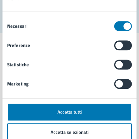
Segnala disservizio
Selezione
Necessari
del
consenso
Preferenze
Statistiche
Comune di Napoli
Marketing
AMMINISTRAZIONE
Aree amministrative
Organi di governo
Municipalità
Accetta tutti
Uffici
Enti e fondazioni
Accetta selezionati
Politici