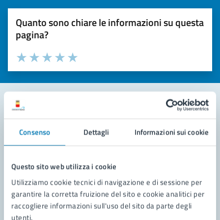
Quanto sono chiare le informazioni su questa
pagina?
Valuta la chiarezza delle informazioni (da 1 a 5 stelle)
Seleziona il numero di stelle per valutare la chiarezza delle i
Valuta 1 stelle su 5
Valuta 2 stelle su 5
Valuta 3 stelle su 5
Valuta 4 stelle su 5
Valuta 5 stelle su 5
Contatta il comune
Consenso
Dettagli
Informazioni sui cookie
Leggi le domande frequenti
Richiedi assistenza
Questo sito web utilizza i cookie
Utilizziamo cookie tecnici di navigazione e di sessione per
Prenota appuntamento
garantire la corretta fruizione del sito e cookie analitici per
raccogliere informazioni sull'uso del sito da parte degli
Problemi in città
utenti.