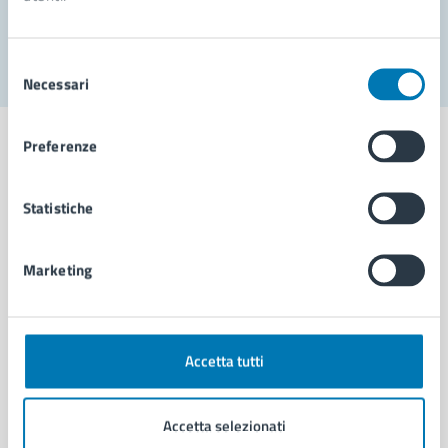
Segnala disservizio
Selezione
Necessari
del
consenso
Preferenze
Statistiche
Comune di Napoli
Marketing
AMMINISTRAZIONE
Aree amministrative
Organi di governo
Municipalità
Accetta tutti
Uffici
Enti e fondazioni
Accetta selezionati
Politici