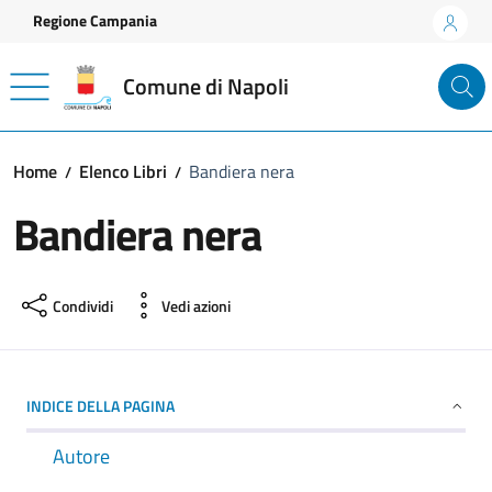
Vai ai contenuti
Vai al footer
Regione Campania
Comune di Napoli
Home
Elenco Libri
Bandiera nera
Bandiera nera
Condividi
Vedi azioni
INDICE DELLA PAGINA
Autore