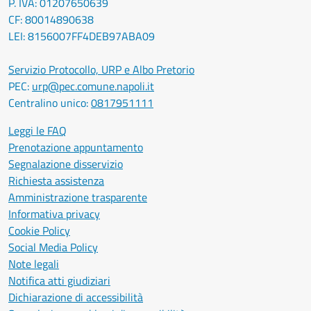
P. IVA: 01207650639
CF: 80014890638
LEI: 8156007FF4DEB97ABA09
Servizio Protocollo, URP e Albo Pretorio
PEC:
urp@pec.comune.napoli.it
Centralino unico:
0817951111
Leggi le FAQ
Prenotazione appuntamento
Segnalazione disservizio
Richiesta assistenza
Amministrazione trasparente
Informativa privacy
Cookie Policy
Social Media Policy
Note legali
Notifica atti giudiziari
Dichiarazione di accessibilità