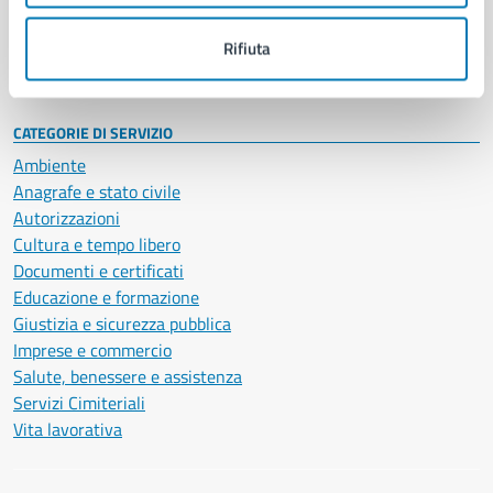
Personale amministrativo
Documenti e dati
Rifiuta
Intranet, posta aziendale e protocollo
CATEGORIE DI SERVIZIO
Ambiente
Anagrafe e stato civile
Autorizzazioni
Cultura e tempo libero
Documenti e certificati
Educazione e formazione
Giustizia e sicurezza pubblica
Imprese e commercio
Salute, benessere e assistenza
Servizi Cimiteriali
Vita lavorativa