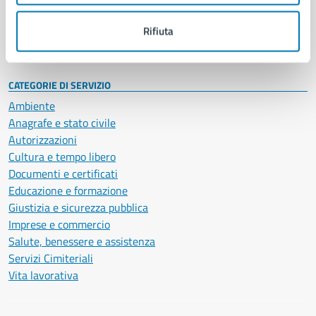
Personale amministrativo
Documenti e dati
Rifiuta
Intranet, posta aziendale e protocollo
CATEGORIE DI SERVIZIO
Ambiente
Anagrafe e stato civile
Autorizzazioni
Cultura e tempo libero
Documenti e certificati
Educazione e formazione
Giustizia e sicurezza pubblica
Imprese e commercio
Salute, benessere e assistenza
Servizi Cimiteriali
Vita lavorativa