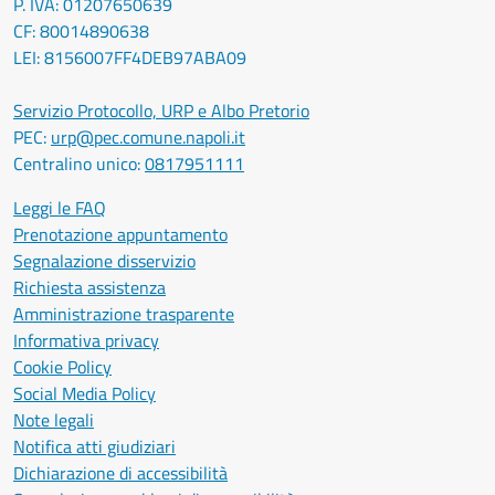
P. IVA: 01207650639
CF: 80014890638
LEI: 8156007FF4DEB97ABA09
Servizio Protocollo, URP e Albo Pretorio
PEC:
urp@pec.comune.napoli.it
Centralino unico:
0817951111
Leggi le FAQ
Prenotazione appuntamento
Segnalazione disservizio
Richiesta assistenza
Amministrazione trasparente
Informativa privacy
Cookie Policy
Social Media Policy
Note legali
Notifica atti giudiziari
Dichiarazione di accessibilità