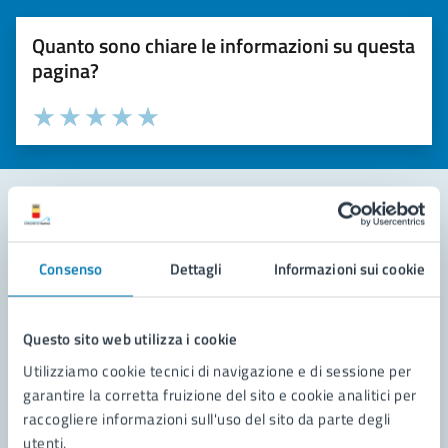
Quanto sono chiare le informazioni su questa
pagina?
Valuta la chiarezza delle informazioni (da 1 a 5 stelle)
Seleziona il numero di stelle per valutare la chiarezza delle i
Valuta 1 stelle su 5
Valuta 2 stelle su 5
Valuta 3 stelle su 5
Valuta 4 stelle su 5
Valuta 5 stelle su 5
Contatta il comune
Consenso
Dettagli
Informazioni sui cookie
Leggi le domande frequenti
Richiedi assistenza
Questo sito web utilizza i cookie
Utilizziamo cookie tecnici di navigazione e di sessione per
Prenota appuntamento
garantire la corretta fruizione del sito e cookie analitici per
raccogliere informazioni sull'uso del sito da parte degli
Problemi in città
utenti.