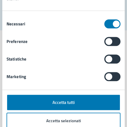
Segnala disservizio
Selezione
Necessari
del
consenso
Preferenze
Statistiche
Comune di Napoli
Marketing
AMMINISTRAZIONE
Aree amministrative
Organi di governo
Municipalità
Accetta tutti
Uffici
Enti e fondazioni
Accetta selezionati
Politici