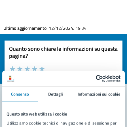
Ultimo aggiornamento:
12/12/2024, 19:34
Quanto sono chiare le informazioni su questa
pagina?
Valuta la chiarezza delle informazioni (da 1 a 5 stelle)
Seleziona il numero di stelle per valutare la chiarezza delle i
Valuta 1 stelle su 5
Valuta 2 stelle su 5
Valuta 3 stelle su 5
Valuta 4 stelle su 5
Valuta 5 stelle su 5
Consenso
Dettagli
Informazioni sui cookie
Contatta il comune
Questo sito web utilizza i cookie
Leggi le domande frequenti
Utilizziamo cookie tecnici di navigazione e di sessione per