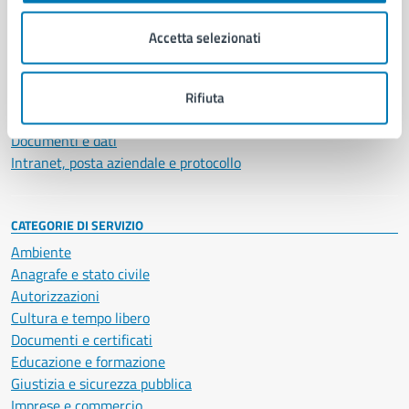
Organi di governo
Municipalità
Accetta selezionati
Uffici
Enti e fondazioni
Politici
Rifiuta
Personale amministrativo
Documenti e dati
Intranet, posta aziendale e protocollo
CATEGORIE DI SERVIZIO
Ambiente
Anagrafe e stato civile
Autorizzazioni
Cultura e tempo libero
Documenti e certificati
Educazione e formazione
Giustizia e sicurezza pubblica
Imprese e commercio