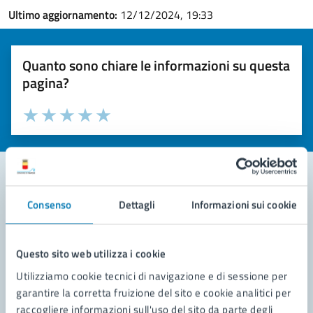
Ultimo aggiornamento:
12/12/2024, 19:33
Quanto sono chiare le informazioni su questa
pagina?
Valuta la chiarezza delle informazioni (da 1 a 5 stelle)
Seleziona il numero di stelle per valutare la chiarezza delle i
Valuta 1 stelle su 5
Valuta 2 stelle su 5
Valuta 3 stelle su 5
Valuta 4 stelle su 5
Valuta 5 stelle su 5
Consenso
Dettagli
Informazioni sui cookie
Contatta il comune
Leggi le domande frequenti
Questo sito web utilizza i cookie
Richiedi assistenza
Utilizziamo cookie tecnici di navigazione e di sessione per
garantire la corretta fruizione del sito e cookie analitici per
Prenota appuntamento
raccogliere informazioni sull'uso del sito da parte degli