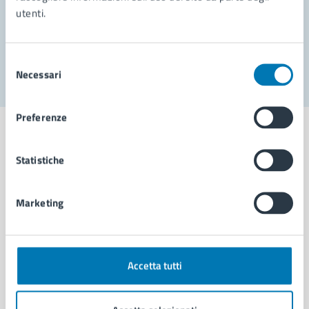
utenti.
Problemi in città
Segnala disservizio
Selezione
Necessari
del
consenso
Preferenze
Statistiche
Comune di Napoli
Marketing
AMMINISTRAZIONE
Aree amministrative
Organi di governo
Accetta tutti
Municipalità
Uffici