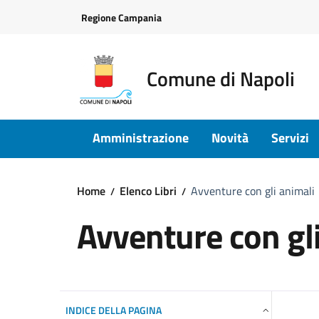
Vai ai contenuti
Vai al footer
Regione Campania
Comune di Napoli
Amministrazione
Novità
Servizi
Home
Elenco Libri
Avventure con gli animali
Avventure con gli
INDICE DELLA PAGINA