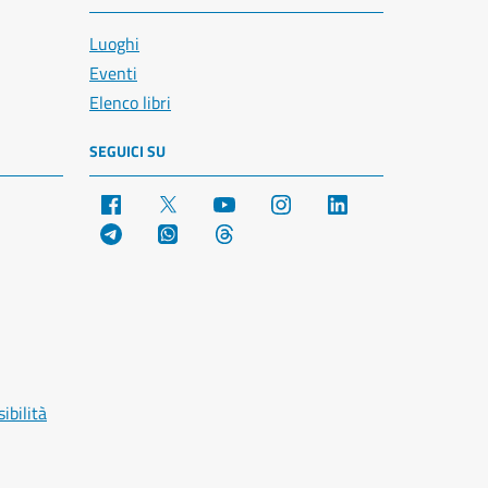
Luoghi
Eventi
Elenco libri
SEGUICI SU
Facebook
X
YouTube
Instagram
LinkedIn
Telegram
WhatsApp
Threads
ibilità