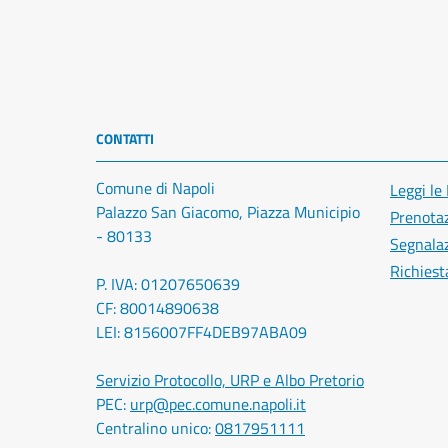
CONTATTI
Comune di Napoli
Leggi le
Palazzo San Giacomo, Piazza Municipio
Prenota
- 80133
Segnalaz
Richiest
P. IVA: 01207650639
CF: 80014890638
LEI: 8156007FF4DEB97ABA09
Servizio Protocollo, URP e Albo Pretorio
PEC:
urp@pec.comune.napoli.it
Centralino unico:
0817951111