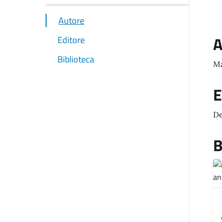
Autore
A
Editore
Biblioteca
Ma
E
De
B