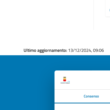
Ultimo aggiornamento:
13/12/2024, 09:06
Quan
pagi
Consenso
Valuta la
Selezi
Valuta 
Val