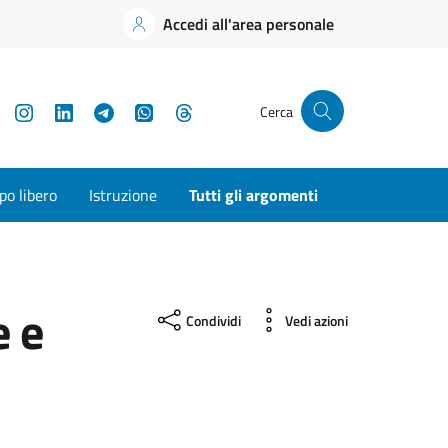
Accedi all'area personale
YouTube
Instagram
LinkedIn
Telegram
WhatsApp
Threads
Cerca
o libero
Istruzione
Tutti gli argomenti
 e
Condividi
Vedi azioni