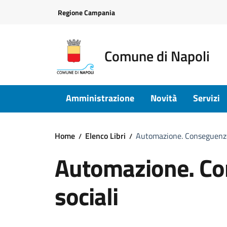
Vai ai contenuti
Vai al footer
Regione Campania
Comune di Napoli
Amministrazione
Novità
Servizi
Home
Elenco Libri
Automazione. Conseguenze
Automazione. Co
sociali