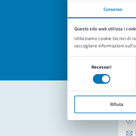
Consenso
Quan
pagi
Questo sito web utilizza i cook
Utilizziamo cookie tecnici di n
Valuta la
Selezi
raccogliere informazioni sull'u
Valuta 
Val
Selezione
Necessari
del
consenso
Rifiuta
Con