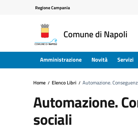
Vai ai contenuti
Vai al footer
Regione Campania
Comune di Napoli
Amministrazione
Novità
Servizi
Home
Elenco Libri
Automazione. Conseguenze
Automazione. Co
sociali