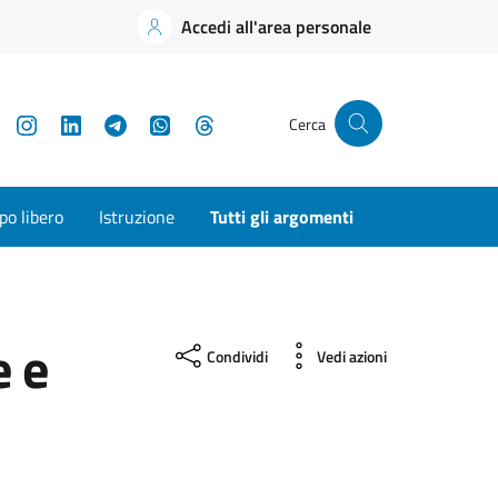
Accedi all'area personale
YouTube
Instagram
LinkedIn
Telegram
WhatsApp
Threads
Cerca
o libero
Istruzione
Tutti gli argomenti
 e
Condividi
Vedi azioni