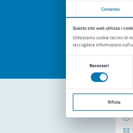
Consenso
Quan
pagi
Questo sito web utilizza i cook
Utilizziamo cookie tecnici di n
Valuta la
Selezi
raccogliere informazioni sull'u
Valuta 
Val
Selezione
Necessari
del
consenso
Rifiuta
Con