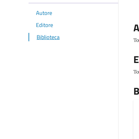
Autore
A
Editore
Biblioteca
To
E
To
B