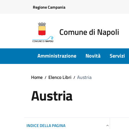
Vai ai contenuti
Vai al footer
Regione Campania
Comune di Napoli
Amministrazione
Novità
Servizi
Home
Elenco Libri
Austria
Austria
INDICE DELLA PAGINA