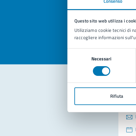
Consenso
Quan
pagi
Questo sito web utilizza i cook
Valuta la
Selezi
Utilizziamo cookie tecnici di n
Valuta 
Val
raccogliere informazioni sull'u
Selezione
Necessari
del
consenso
Con
Rifiuta