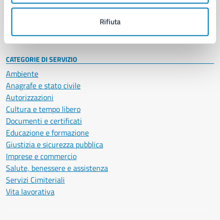
Personale amministrativo
Documenti e dati
Rifiuta
Intranet, posta aziendale e protocollo
CATEGORIE DI SERVIZIO
Ambiente
Anagrafe e stato civile
Autorizzazioni
Cultura e tempo libero
Documenti e certificati
Educazione e formazione
Giustizia e sicurezza pubblica
Imprese e commercio
Salute, benessere e assistenza
Servizi Cimiteriali
Vita lavorativa