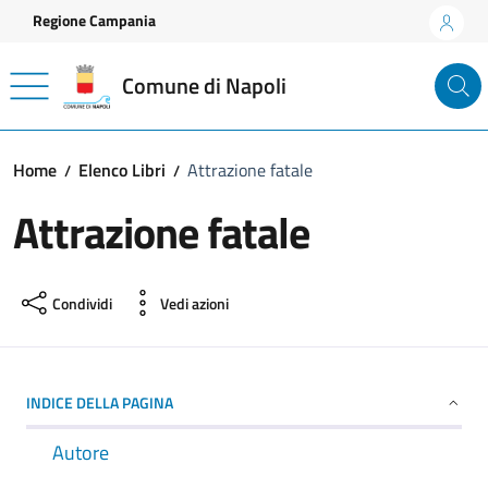
Vai ai contenuti
Vai al footer
Regione Campania
Comune di Napoli
Home
Elenco Libri
Attrazione fatale
Attrazione fatale
Condividi
Vedi azioni
INDICE DELLA PAGINA
Autore