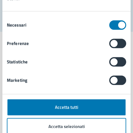
Segnala disservizio
Selezione
Necessari
del
consenso
Preferenze
Statistiche
Comune di Napoli
Marketing
AMMINISTRAZIONE
Aree amministrative
Organi di governo
Municipalità
Accetta tutti
Uffici
Enti e fondazioni
Accetta selezionati
Politici