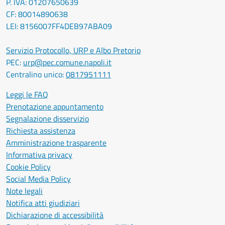
P. IVA: 01207650639
CF: 80014890638
LEI: 8156007FF4DEB97ABA09
Servizio Protocollo, URP e Albo Pretorio
PEC:
urp@pec.comune.napoli.it
Centralino unico:
0817951111
Leggi le FAQ
Prenotazione appuntamento
Segnalazione disservizio
Richiesta assistenza
Amministrazione trasparente
Informativa privacy
Cookie Policy
Social Media Policy
Note legali
Notifica atti giudiziari
Dichiarazione di accessibilità