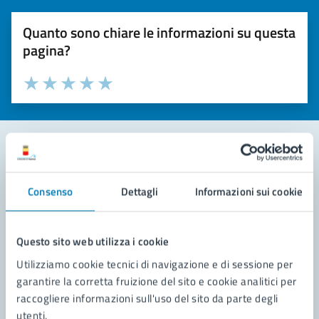
Quanto sono chiare le informazioni su questa
pagina?
Valuta la chiarezza delle informazioni (da 1 a 5 stelle)
Seleziona il numero di stelle per valutare la chiarezza delle i
Valuta 1 stelle su 5
Valuta 2 stelle su 5
Valuta 3 stelle su 5
Valuta 4 stelle su 5
Valuta 5 stelle su 5
Contatta il comune
Consenso
Dettagli
Informazioni sui cookie
Leggi le domande frequenti
Richiedi assistenza
Questo sito web utilizza i cookie
Utilizziamo cookie tecnici di navigazione e di sessione per
Prenota appuntamento
garantire la corretta fruizione del sito e cookie analitici per
raccogliere informazioni sull'uso del sito da parte degli
Problemi in città
utenti.