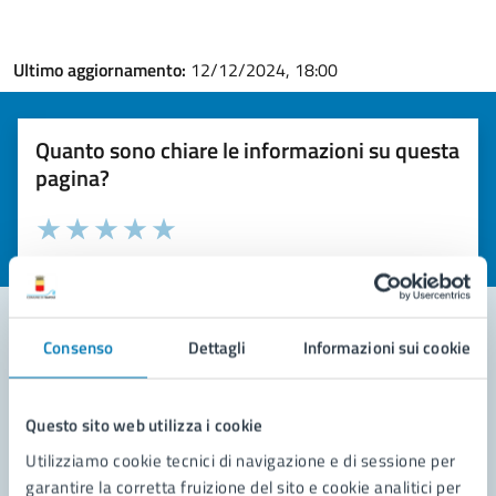
Ultimo aggiornamento:
12/12/2024, 18:00
Quanto sono chiare le informazioni su questa
pagina?
Valuta la chiarezza delle informazioni (da 1 a 5 stelle)
Seleziona il numero di stelle per valutare la chiarezza delle i
Valuta 1 stelle su 5
Valuta 2 stelle su 5
Valuta 3 stelle su 5
Valuta 4 stelle su 5
Valuta 5 stelle su 5
Consenso
Dettagli
Informazioni sui cookie
Contatta il comune
Leggi le domande frequenti
Questo sito web utilizza i cookie
Utilizziamo cookie tecnici di navigazione e di sessione per
Richiedi assistenza
garantire la corretta fruizione del sito e cookie analitici per