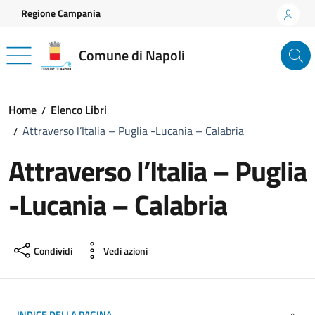
Vai ai contenuti
Vai al footer
Regione Campania
Comune di Napoli
Home
Elenco Libri
Attraverso l’Italia – Puglia -Lucania – Calabria
Attraverso l’Italia – Puglia
-Lucania – Calabria
Condividi
Vedi azioni
INDICE DELLA PAGINA