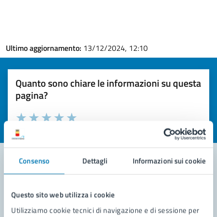
Ultimo aggiornamento:
13/12/2024, 12:10
Quanto sono chiare le informazioni su questa
pagina?
Valuta la chiarezza delle informazioni (da 1 a 5 stelle)
Seleziona il numero di stelle per valutare la chiarezza delle i
Valuta 1 stelle su 5
Valuta 2 stelle su 5
Valuta 3 stelle su 5
Valuta 4 stelle su 5
Valuta 5 stelle su 5
Consenso
Dettagli
Informazioni sui cookie
Contatta il comune
Questo sito web utilizza i cookie
Leggi le domande frequenti
Utilizziamo cookie tecnici di navigazione e di sessione per