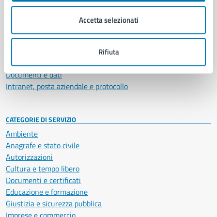
Organi di governo
Municipalità
Accetta selezionati
Uffici
Enti e fondazioni
Politici
Rifiuta
Personale amministrativo
Documenti e dati
Intranet, posta aziendale e protocollo
CATEGORIE DI SERVIZIO
Ambiente
Anagrafe e stato civile
Autorizzazioni
Cultura e tempo libero
Documenti e certificati
Educazione e formazione
Giustizia e sicurezza pubblica
Imprese e commercio