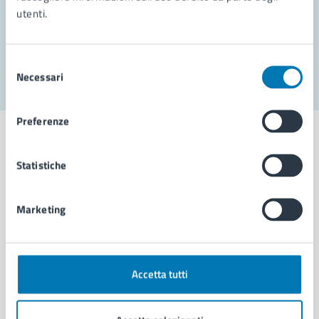
utenti.
Problemi in città
Segnala disservizio
Selezione
Necessari
del
consenso
Preferenze
Statistiche
Comune di Napoli
Marketing
AMMINISTRAZIONE
Aree amministrative
Organi di governo
Accetta tutti
Municipalità
Uffici