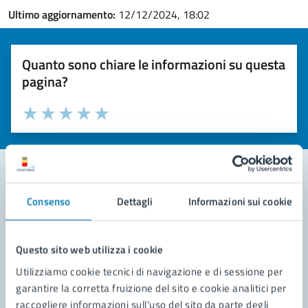
Ultimo aggiornamento:
12/12/2024, 18:02
Quanto sono chiare le informazioni su questa
pagina?
Valuta la chiarezza delle informazioni (da 1 a 5 stelle)
Seleziona il numero di stelle per valutare la chiarezza delle i
Valuta 1 stelle su 5
Valuta 2 stelle su 5
Valuta 3 stelle su 5
Valuta 4 stelle su 5
Valuta 5 stelle su 5
Consenso
Dettagli
Informazioni sui cookie
Contatta il comune
Leggi le domande frequenti
Questo sito web utilizza i cookie
Richiedi assistenza
Utilizziamo cookie tecnici di navigazione e di sessione per
garantire la corretta fruizione del sito e cookie analitici per
Prenota appuntamento
raccogliere informazioni sull'uso del sito da parte degli