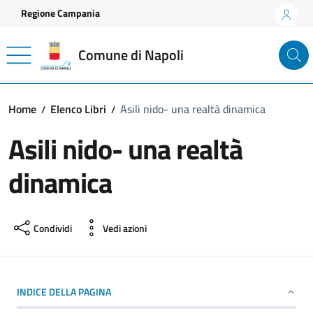
Vai ai contenuti
Vai al footer
Regione Campania
Comune di Napoli
Home
Elenco Libri
Asili nido- una realtà dinamica
Asili nido- una realtà
dinamica
Condividi
Vedi azioni
INDICE DELLA PAGINA