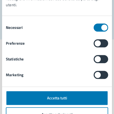
utenti.
Problemi in città
Segnala disservizio
Selezione
Necessari
del
consenso
Preferenze
Statistiche
Comune di Napoli
Marketing
AMMINISTRAZIONE
Aree amministrative
Organi di governo
Accetta tutti
Municipalità
Uffici