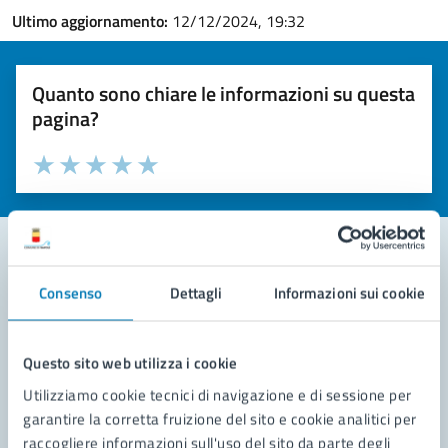
Ultimo aggiornamento:
12/12/2024, 19:32
Quanto sono chiare le informazioni su questa
pagina?
Valuta la chiarezza delle informazioni (da 1 a 5 stelle)
Seleziona il numero di stelle per valutare la chiarezza delle i
Valuta 1 stelle su 5
Valuta 2 stelle su 5
Valuta 3 stelle su 5
Valuta 4 stelle su 5
Valuta 5 stelle su 5
Consenso
Dettagli
Informazioni sui cookie
Contatta il comune
Leggi le domande frequenti
Questo sito web utilizza i cookie
Richiedi assistenza
Utilizziamo cookie tecnici di navigazione e di sessione per
garantire la corretta fruizione del sito e cookie analitici per
Prenota appuntamento
raccogliere informazioni sull'uso del sito da parte degli