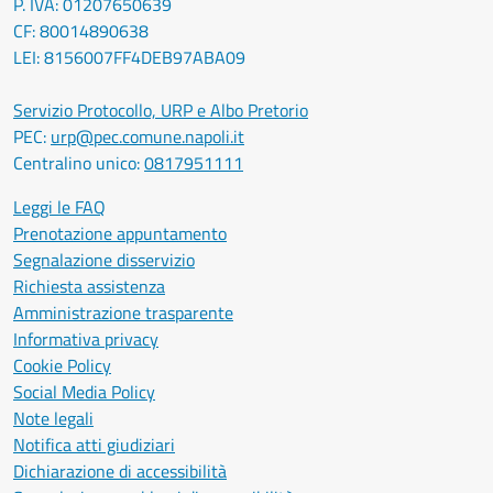
P. IVA: 01207650639
CF: 80014890638
LEI: 8156007FF4DEB97ABA09
Servizio Protocollo, URP e Albo Pretorio
PEC:
urp@pec.comune.napoli.it
Centralino unico:
0817951111
Leggi le FAQ
Prenotazione appuntamento
Segnalazione disservizio
Richiesta assistenza
Amministrazione trasparente
Informativa privacy
Cookie Policy
Social Media Policy
Note legali
Notifica atti giudiziari
Dichiarazione di accessibilità