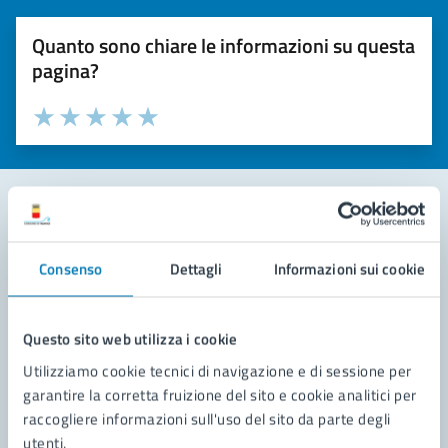
Quanto sono chiare le informazioni su questa
pagina?
Valuta la chiarezza delle informazioni (da 1 a 5 stelle)
Seleziona il numero di stelle per valutare la chiarezza delle i
Valuta 1 stelle su 5
Valuta 2 stelle su 5
Valuta 3 stelle su 5
Valuta 4 stelle su 5
Valuta 5 stelle su 5
Contatta il comune
Consenso
Dettagli
Informazioni sui cookie
Leggi le domande frequenti
Richiedi assistenza
Questo sito web utilizza i cookie
Utilizziamo cookie tecnici di navigazione e di sessione per
Prenota appuntamento
garantire la corretta fruizione del sito e cookie analitici per
raccogliere informazioni sull'uso del sito da parte degli
Problemi in città
utenti.