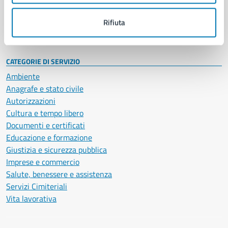
Personale amministrativo
Documenti e dati
Rifiuta
Intranet, posta aziendale e protocollo
CATEGORIE DI SERVIZIO
Ambiente
Anagrafe e stato civile
Autorizzazioni
Cultura e tempo libero
Documenti e certificati
Educazione e formazione
Giustizia e sicurezza pubblica
Imprese e commercio
Salute, benessere e assistenza
Servizi Cimiteriali
Vita lavorativa