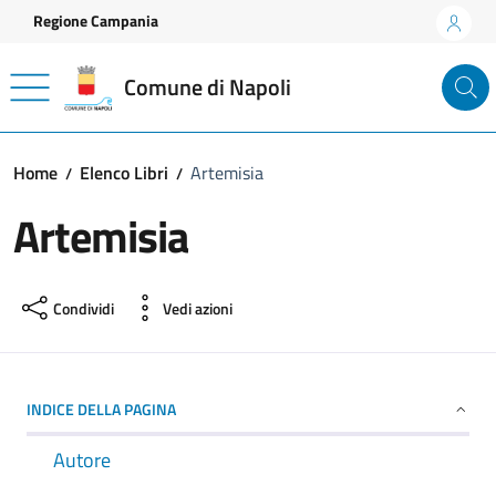
Vai ai contenuti
Vai al footer
Regione Campania
Comune di Napoli
Home
Elenco Libri
Artemisia
Artemisia
Condividi
Vedi azioni
INDICE DELLA PAGINA
Autore