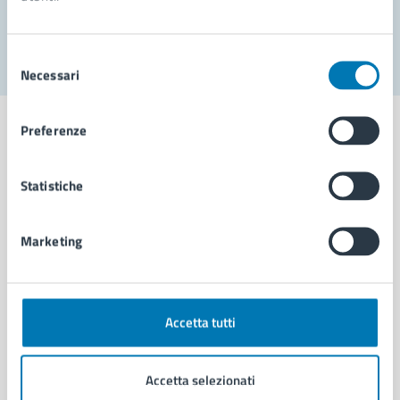
Segnala disservizio
Selezione
Necessari
del
consenso
Preferenze
Statistiche
Comune di Napoli
Marketing
AMMINISTRAZIONE
Aree amministrative
Organi di governo
Municipalità
Accetta tutti
Uffici
Enti e fondazioni
Accetta selezionati
Politici