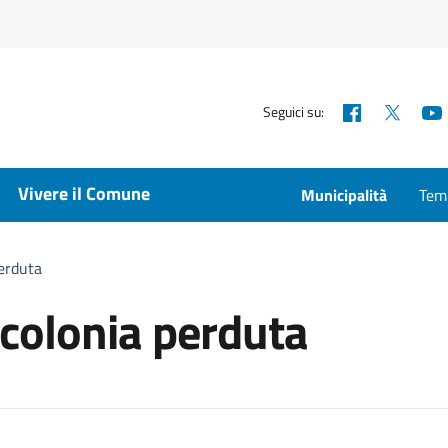
Facebook
X
Seguici su:
Vivere il Comune
Municipalità
Temp
perduta
 colonia perduta