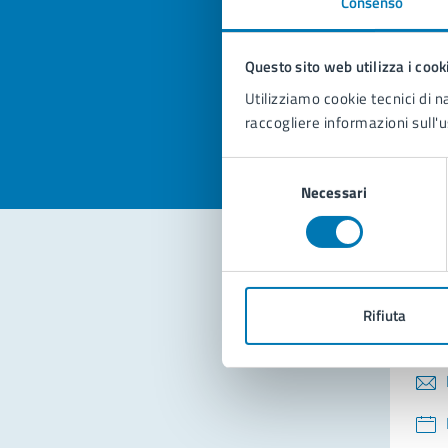
Consenso
Quan
pagi
Questo sito web utilizza i cook
Valuta la
Selezi
Utilizziamo cookie tecnici di n
Valuta 
Val
raccogliere informazioni sull'u
Selezione
Necessari
del
consenso
Con
Rifiuta