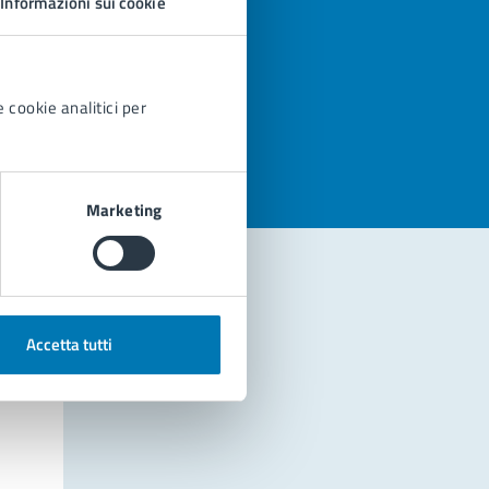
Informazioni sui cookie
azioni
 cookie analitici per
Marketing
Accetta tutti