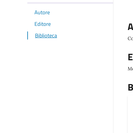
Autore
A
Editore
Biblioteca
Co
E
M
B