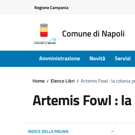
Vai ai contenuti
Vai al footer
Regione Campania
Comune di Napoli
Amministrazione
Novità
Servizi
Home
Elenco Libri
Artemis Fowl : la colonia 
Artemis Fowl : la
INDICE DELLA PAGINA