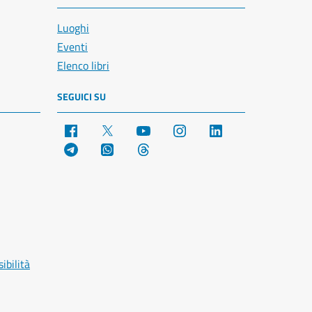
Luoghi
Eventi
Elenco libri
SEGUICI SU
Facebook
X
YouTube
Instagram
LinkedIn
Telegram
WhatsApp
Threads
ibilità