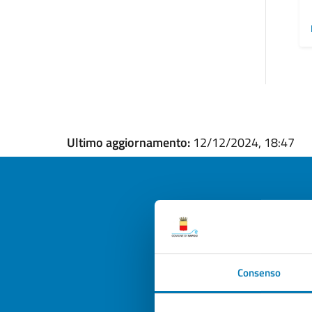
Ultimo aggiornamento:
12/12/2024, 18:47
Quan
pagi
Consenso
Valuta la
Selezi
Valuta 
Val