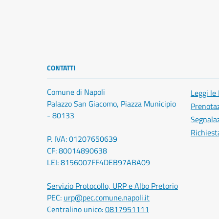
CONTATTI
Comune di Napoli
Leggi le
Palazzo San Giacomo, Piazza Municipio
Prenota
- 80133
Segnalaz
Richiest
P. IVA: 01207650639
CF: 80014890638
LEI: 8156007FF4DEB97ABA09
Servizio Protocollo, URP e Albo Pretorio
PEC:
urp@pec.comune.napoli.it
Centralino unico:
0817951111