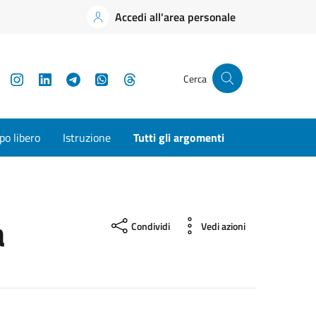
Accedi all'area personale
YouTube
Instagram
LinkedIn
Telegram
WhatsApp
Threads
Cerca
o libero
Istruzione
Tutti gli argomenti
a
Condividi
Vedi azioni