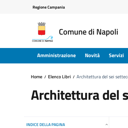
Vai ai contenuti
Vai al footer
Regione Campania
Comune di Napoli
Amministrazione
Novità
Servizi
Home
Elenco Libri
Architettura del sei sette
Architettura del 
INDICE DELLA PAGINA