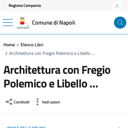
Vai ai contenuti
Vai al footer
Regione Campania
Comune di Napoli
Home
Elenco Libri
Architettura con Fregio Polemico e Libello …
Architettura con Fregio
Polemico e Libello …
Condividi
Vedi azioni
INDICE DELLA PAGINA