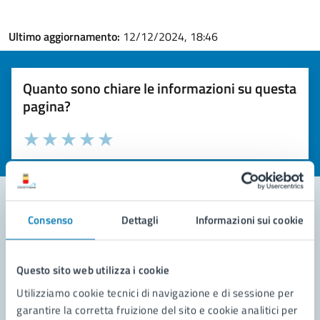
Ultimo aggiornamento:
12/12/2024, 18:46
Quanto sono chiare le informazioni su questa
pagina?
Valuta la chiarezza delle informazioni (da 1 a 5 stelle)
Seleziona il numero di stelle per valutare la chiarezza delle i
Valuta 1 stelle su 5
Valuta 2 stelle su 5
Valuta 3 stelle su 5
Valuta 4 stelle su 5
Valuta 5 stelle su 5
Consenso
Dettagli
Informazioni sui cookie
Contatta il comune
Leggi le domande frequenti
Questo sito web utilizza i cookie
Utilizziamo cookie tecnici di navigazione e di sessione per
Richiedi assistenza
garantire la corretta fruizione del sito e cookie analitici per