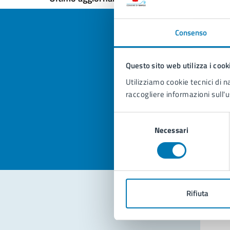
Consenso
Questo sito web utilizza i cook
Quan
Utilizziamo cookie tecnici di n
pagi
raccogliere informazioni sull'u
Valuta la
Selezi
Selezione
Valuta 
Val
Necessari
del
consenso
Rifiuta
Con