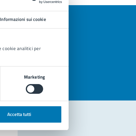
Informazioni sui cookie
 cookie analitici per
azioni
Marketing
Accetta tutti