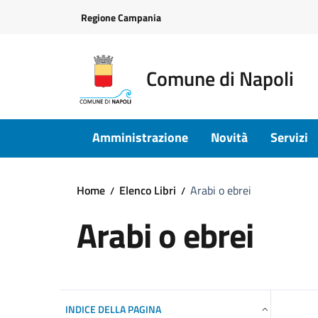
Vai ai contenuti
Vai al footer
Regione Campania
Comune di Napoli
Amministrazione
Novità
Servizi
Home
Elenco Libri
Arabi o ebrei
Arabi o ebrei
INDICE DELLA PAGINA