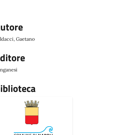
utore
ldacci, Gaetano
ditore
nganesi
iblioteca