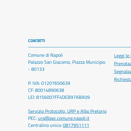
CONTATTI
Comune di Napoli
Leggi le
Palazzo San Giacomo, Piazza Municipio
Prenota
- 80133
Segnalaz
Richiest
P. IVA: 01207650639
CF: 80014890638
LEI: 8156007FF4DEB97ABA09
Servizio Protocollo, URP e Albo Pretorio
PEC:
urp@pec.comune.napoli.it
Centralino unico:
0817951111