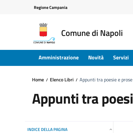
Vai ai contenuti
Vai al footer
Regione Campania
Comune di Napoli
Amministrazione
Novità
Servizi
Home
Elenco Libri
Appunti tra poesie e prose
Appunti tra poesi
INDICE DELLA PAGINA