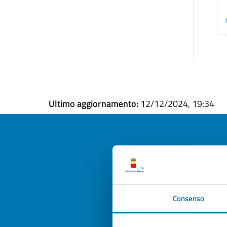
Ultimo aggiornamento:
12/12/2024, 19:34
Quan
pagi
Consenso
Valuta la
Selezi
Valuta 
Val