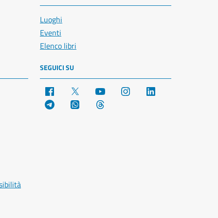
Luoghi
Eventi
Elenco libri
SEGUICI SU
Facebook
X
YouTube
Instagram
LinkedIn
Telegram
WhatsApp
Threads
ibilità