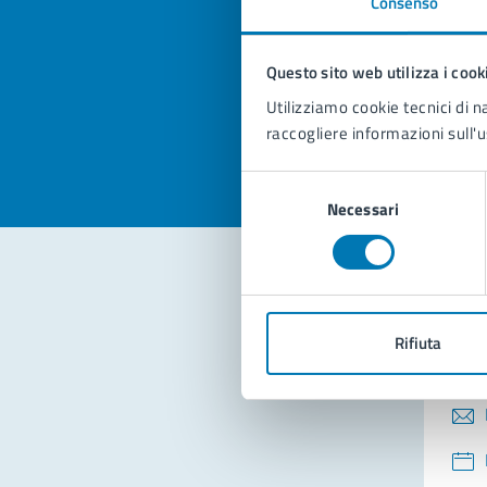
Consenso
Quan
pagi
Questo sito web utilizza i cook
Valuta la
Selezi
Utilizziamo cookie tecnici di n
Valuta 
Val
raccogliere informazioni sull'u
Selezione
Necessari
del
consenso
Con
Rifiuta