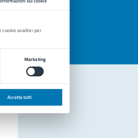
Informazioni sui cookie
azioni
 cookie analitici per
Marketing
Accetta tutti