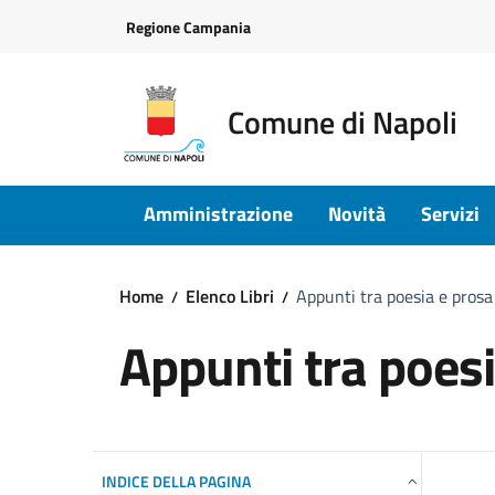
Vai ai contenuti
Vai al footer
Regione Campania
Comune di Napoli
Amministrazione
Novità
Servizi
Home
Elenco Libri
Appunti tra poesia e prosa
Appunti tra poesi
INDICE DELLA PAGINA