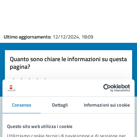
Ultimo aggiornamento:
12/12/2024, 18:09
Quanto sono chiare le informazioni su questa
pagina?
Valuta la chiarezza delle informazioni (da 1 a 5 stelle)
Seleziona il numero di stelle per valutare la chiarezza delle i
Valuta 1 stelle su 5
Valuta 2 stelle su 5
Valuta 3 stelle su 5
Valuta 4 stelle su 5
Valuta 5 stelle su 5
Consenso
Dettagli
Informazioni sui cookie
Contatta il comune
Questo sito web utilizza i cookie
Leggi le domande frequenti
Utilizziamo cookie tecnici di navigazione e di sessione per