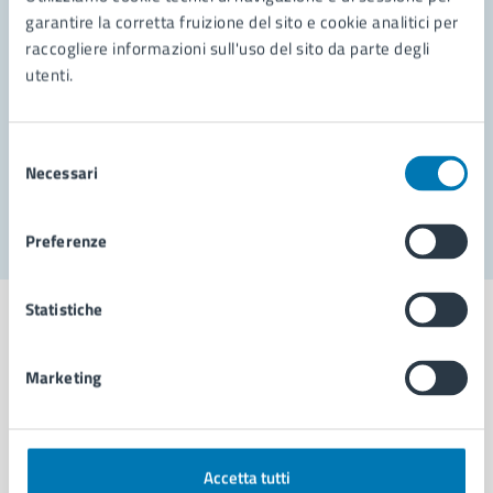
garantire la corretta fruizione del sito e cookie analitici per
Richiedi assistenza
raccogliere informazioni sull'uso del sito da parte degli
utenti.
Prenota appuntamento
Problemi in città
Selezione
Necessari
del
Segnala disservizio
consenso
Preferenze
Statistiche
Marketing
Comune di Napoli
AMMINISTRAZIONE
Accetta tutti