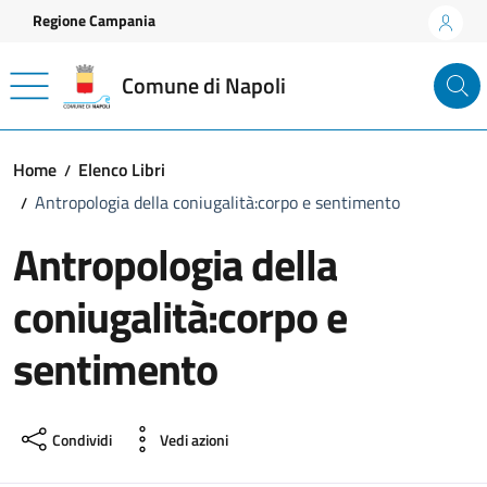
Vai ai contenuti
Vai al footer
Regione Campania
Comune di Napoli
Home
Elenco Libri
Antropologia della coniugalità:corpo e sentimento
Antropologia della
coniugalità:corpo e
sentimento
Condividi
Vedi azioni