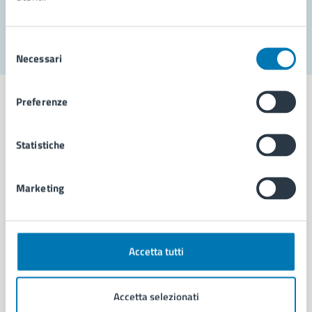
Segnala disservizio
Selezione
Necessari
del
consenso
Preferenze
Statistiche
Comune di Napoli
Marketing
AMMINISTRAZIONE
Aree amministrative
Organi di governo
Municipalità
Accetta tutti
Uffici
Enti e fondazioni
Accetta selezionati
Politici