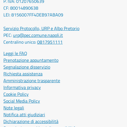
P. IVA: 01207650639
CF: 80014890638
LEI: 8156007FF4DEB97ABA09
Servizio Protocollo, URP e Albo Pretorio
PEC:
urp@pec.comune.napoli.it
Centralino unico:
0817951111
Leggi le FAQ
Prenotazione appuntamento
Segnalazione disservizio
Richiesta assistenza
Amministrazione trasparente
Informativa privacy
Cookie Policy
Social Media Policy
Note legali
Notifica atti giudiziari
Dichiarazione di accessibilità