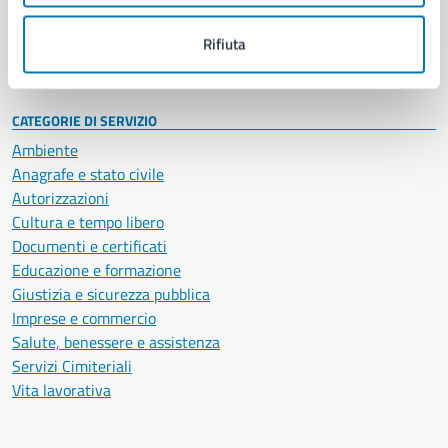
Personale amministrativo
Documenti e dati
Rifiuta
Intranet, posta aziendale e protocollo
CATEGORIE DI SERVIZIO
Ambiente
Anagrafe e stato civile
Autorizzazioni
Cultura e tempo libero
Documenti e certificati
Educazione e formazione
Giustizia e sicurezza pubblica
Imprese e commercio
Salute, benessere e assistenza
Servizi Cimiteriali
Vita lavorativa