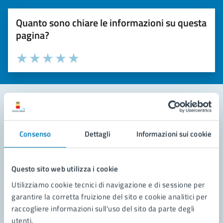
Quanto sono chiare le informazioni su questa
pagina?
Valuta la chiarezza delle informazioni (da 1 a 5 stelle)
Seleziona il numero di stelle per valutare la chiarezza delle i
Valuta 1 stelle su 5
Valuta 2 stelle su 5
Valuta 3 stelle su 5
Valuta 4 stelle su 5
Valuta 5 stelle su 5
Contatta il comune
Consenso
Dettagli
Informazioni sui cookie
Leggi le domande frequenti
Richiedi assistenza
Questo sito web utilizza i cookie
Utilizziamo cookie tecnici di navigazione e di sessione per
Prenota appuntamento
garantire la corretta fruizione del sito e cookie analitici per
raccogliere informazioni sull'uso del sito da parte degli
Problemi in città
utenti.