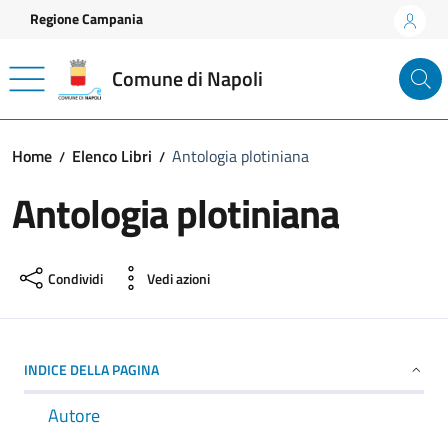
Vai ai contenuti
Vai al footer
Regione Campania
Comune di Napoli
Home
Elenco Libri
Antologia plotiniana
Antologia plotiniana
Condividi
Vedi azioni
INDICE DELLA PAGINA
Autore