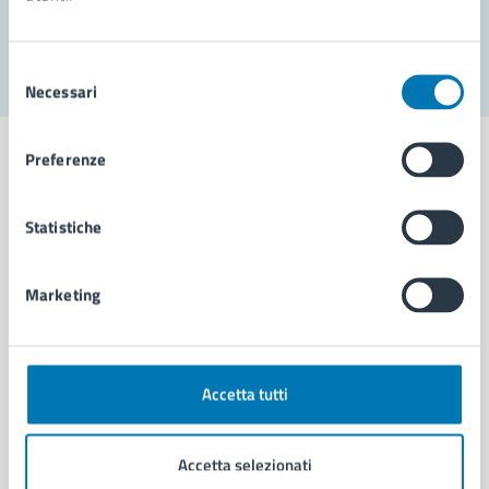
Segnala disservizio
Selezione
Necessari
del
consenso
Preferenze
Statistiche
Comune di Napoli
Marketing
AMMINISTRAZIONE
Aree amministrative
Organi di governo
Municipalità
Accetta tutti
Uffici
Enti e fondazioni
Accetta selezionati
Politici