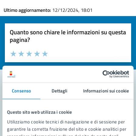
Ultimo aggiornamento:
12/12/2024, 18:01
Quanto sono chiare le informazioni su questa
pagina?
Valuta la chiarezza delle informazioni (da 1 a 5 stelle)
Seleziona il numero di stelle per valutare la chiarezza delle i
Valuta 1 stelle su 5
Valuta 2 stelle su 5
Valuta 3 stelle su 5
Valuta 4 stelle su 5
Valuta 5 stelle su 5
Consenso
Dettagli
Informazioni sui cookie
Contatta il comune
Leggi le domande frequenti
Questo sito web utilizza i cookie
Richiedi assistenza
Utilizziamo cookie tecnici di navigazione e di sessione per
garantire la corretta fruizione del sito e cookie analitici per
Prenota appuntamento