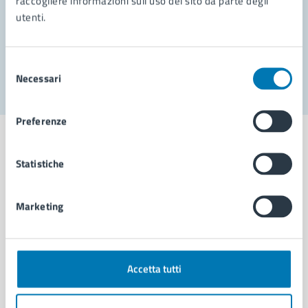
raccogliere informazioni sull'uso del sito da parte degli
utenti.
Problemi in città
Segnala disservizio
Selezione
Necessari
del
consenso
Preferenze
Statistiche
Comune di Napoli
Marketing
AMMINISTRAZIONE
Aree amministrative
Accetta tutti
Organi di governo
Municipalità
Uffici