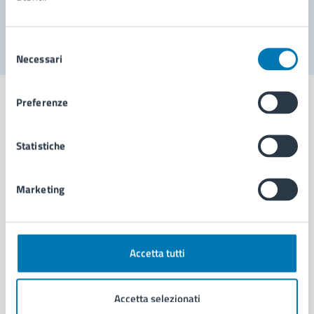
Segnala disservizio
Selezione
Necessari
del
consenso
Preferenze
Statistiche
Comune di Napoli
Marketing
AMMINISTRAZIONE
Aree amministrative
Organi di governo
Municipalità
Accetta tutti
Uffici
Enti e fondazioni
Accetta selezionati
Politici