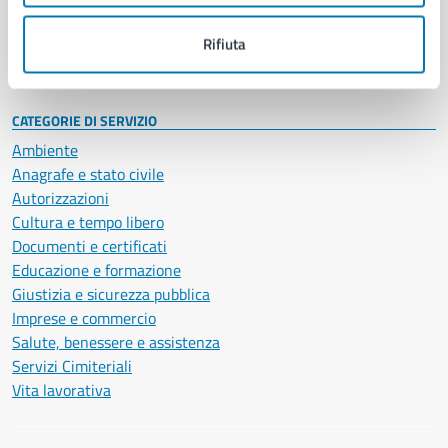
Personale amministrativo
Documenti e dati
Rifiuta
Intranet, posta aziendale e protocollo
CATEGORIE DI SERVIZIO
Ambiente
Anagrafe e stato civile
Autorizzazioni
Cultura e tempo libero
Documenti e certificati
Educazione e formazione
Giustizia e sicurezza pubblica
Imprese e commercio
Salute, benessere e assistenza
Servizi Cimiteriali
Vita lavorativa