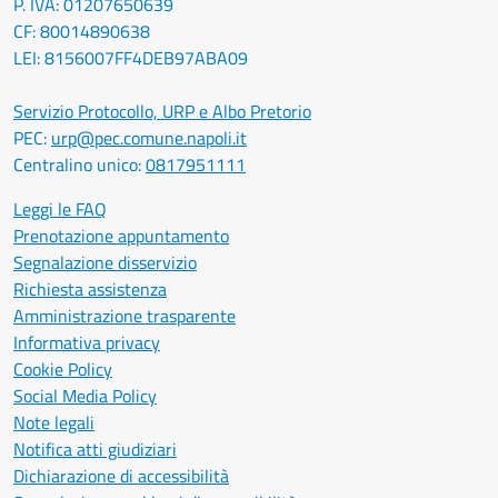
P. IVA: 01207650639
CF: 80014890638
LEI: 8156007FF4DEB97ABA09
Servizio Protocollo, URP e Albo Pretorio
PEC:
urp@pec.comune.napoli.it
Centralino unico:
0817951111
Leggi le FAQ
Prenotazione appuntamento
Segnalazione disservizio
Richiesta assistenza
Amministrazione trasparente
Informativa privacy
Cookie Policy
Social Media Policy
Note legali
Notifica atti giudiziari
Dichiarazione di accessibilità