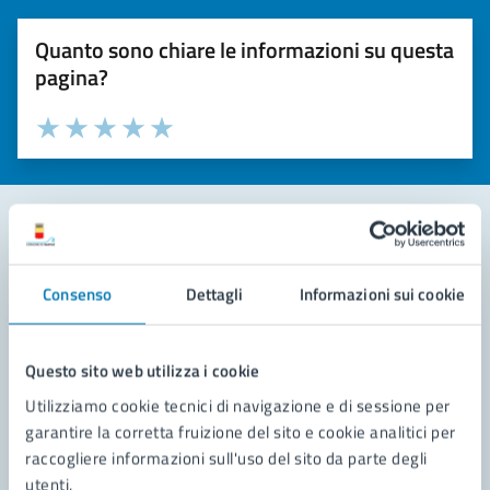
Quanto sono chiare le informazioni su questa
pagina?
Valuta la chiarezza delle informazioni (da 1 a 5 stelle)
Seleziona il numero di stelle per valutare la chiarezza delle i
Valuta 1 stelle su 5
Valuta 2 stelle su 5
Valuta 3 stelle su 5
Valuta 4 stelle su 5
Valuta 5 stelle su 5
Contatta il comune
Consenso
Dettagli
Informazioni sui cookie
Leggi le domande frequenti
Richiedi assistenza
Questo sito web utilizza i cookie
Utilizziamo cookie tecnici di navigazione e di sessione per
Prenota appuntamento
garantire la corretta fruizione del sito e cookie analitici per
raccogliere informazioni sull'uso del sito da parte degli
Problemi in città
utenti.