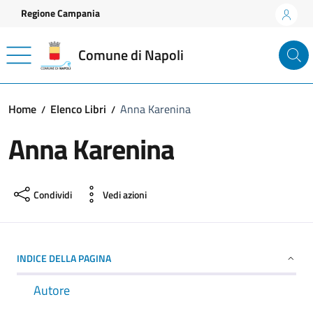
Vai ai contenuti
Vai al footer
Regione Campania
Comune di Napoli
Home
Elenco Libri
Anna Karenina
Anna Karenina
Condividi
Vedi azioni
INDICE DELLA PAGINA
Autore