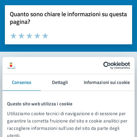
Quanto sono chiare le informazioni su questa
pagina?
Valuta la chiarezza delle informazioni (da 1 a 5 stelle)
Seleziona il numero di stelle per valutare la chiarezza delle i
Valuta 1 stelle su 5
Valuta 2 stelle su 5
Valuta 3 stelle su 5
Valuta 4 stelle su 5
Valuta 5 stelle su 5
Contatta il comune
Consenso
Dettagli
Informazioni sui cookie
Leggi le domande frequenti
Richiedi assistenza
Questo sito web utilizza i cookie
Utilizziamo cookie tecnici di navigazione e di sessione per
Prenota appuntamento
garantire la corretta fruizione del sito e cookie analitici per
raccogliere informazioni sull'uso del sito da parte degli
Problemi in città
utenti.