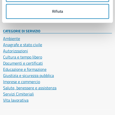
Personale amministrativo
Documenti e dati
Rifiuta
Intranet, posta aziendale e protocollo
CATEGORIE DI SERVIZIO
Ambiente
Anagrafe e stato civile
Autorizzazioni
Cultura e tempo libero
Documenti e certificati
Educazione e formazione
Giustizia e sicurezza pubblica
Imprese e commercio
Salute, benessere e assistenza
Servizi Cimiteriali
Vita lavorativa