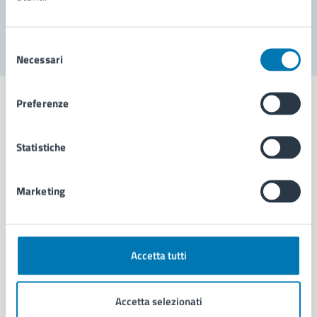
Segnala disservizio
Selezione
Necessari
del
consenso
Preferenze
Statistiche
Comune di Napoli
Marketing
AMMINISTRAZIONE
Aree amministrative
Organi di governo
Municipalità
Accetta tutti
Uffici
Enti e fondazioni
Accetta selezionati
Politici