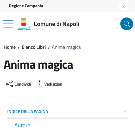
Vai ai contenuti
Vai al footer
Regione Campania
Comune di Napoli
Home
Elenco Libri
Anima magica
Anima magica
Condividi
Vedi azioni
INDICE DELLA PAGINA
Autore