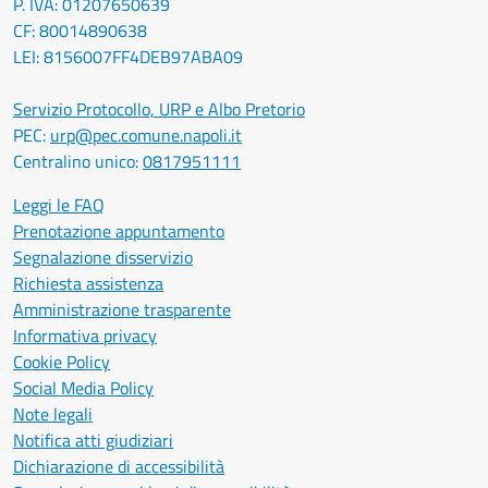
P. IVA: 01207650639
CF: 80014890638
LEI: 8156007FF4DEB97ABA09
Servizio Protocollo, URP e Albo Pretorio
PEC:
urp@pec.comune.napoli.it
Centralino unico:
0817951111
Leggi le FAQ
Prenotazione appuntamento
Segnalazione disservizio
Richiesta assistenza
Amministrazione trasparente
Informativa privacy
Cookie Policy
Social Media Policy
Note legali
Notifica atti giudiziari
Dichiarazione di accessibilità