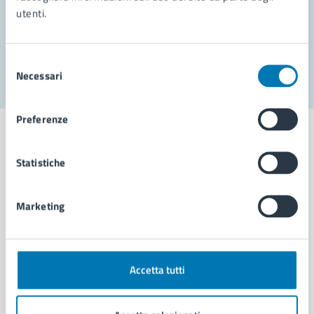
utenti.
Problemi in città
Segnala disservizio
Selezione
Necessari
del
consenso
Preferenze
Statistiche
Comune di Napoli
Marketing
AMMINISTRAZIONE
Aree amministrative
Organi di governo
Accetta tutti
Municipalità
Uffici