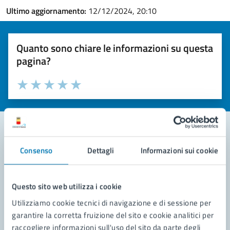
Ultimo aggiornamento:
12/12/2024, 20:10
Quanto sono chiare le informazioni su questa
pagina?
Valuta la chiarezza delle informazioni (da 1 a 5 stelle)
Seleziona il numero di stelle per valutare la chiarezza delle i
Valuta 1 stelle su 5
Valuta 2 stelle su 5
Valuta 3 stelle su 5
Valuta 4 stelle su 5
Valuta 5 stelle su 5
Consenso
Dettagli
Informazioni sui cookie
Contatta il comune
Leggi le domande frequenti
Questo sito web utilizza i cookie
Richiedi assistenza
Utilizziamo cookie tecnici di navigazione e di sessione per
garantire la corretta fruizione del sito e cookie analitici per
Prenota appuntamento
raccogliere informazioni sull'uso del sito da parte degli