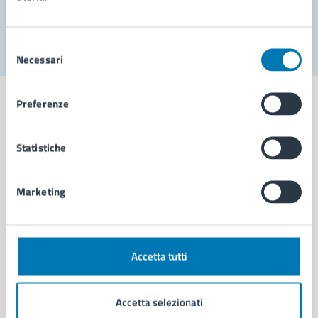
Segnala disservizio
Selezione
Necessari
del
consenso
Preferenze
Statistiche
Comune di Napoli
Marketing
AMMINISTRAZIONE
Aree amministrative
Organi di governo
Municipalità
Accetta tutti
Uffici
Enti e fondazioni
Accetta selezionati
Politici