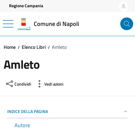
Vai ai contenuti
Vai al footer
Regione Campania
Comune di Napoli
Home
Elenco Libri
Amleto
Amleto
Condividi
Vedi azioni
INDICE DELLA PAGINA
Autore