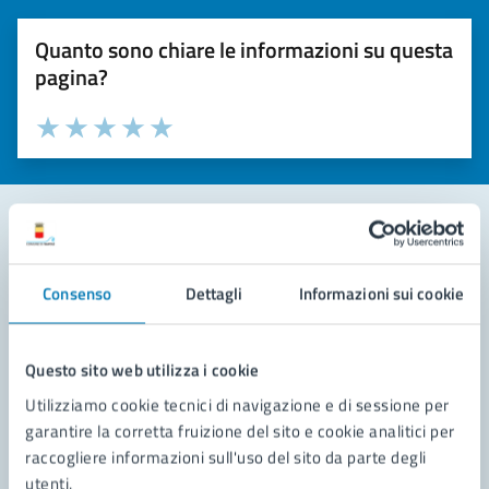
Quanto sono chiare le informazioni su questa
pagina?
Valuta la chiarezza delle informazioni (da 1 a 5 stelle)
Seleziona il numero di stelle per valutare la chiarezza delle i
Valuta 1 stelle su 5
Valuta 2 stelle su 5
Valuta 3 stelle su 5
Valuta 4 stelle su 5
Valuta 5 stelle su 5
Contatta il comune
Consenso
Dettagli
Informazioni sui cookie
Leggi le domande frequenti
Richiedi assistenza
Questo sito web utilizza i cookie
Utilizziamo cookie tecnici di navigazione e di sessione per
Prenota appuntamento
garantire la corretta fruizione del sito e cookie analitici per
raccogliere informazioni sull'uso del sito da parte degli
Problemi in città
utenti.