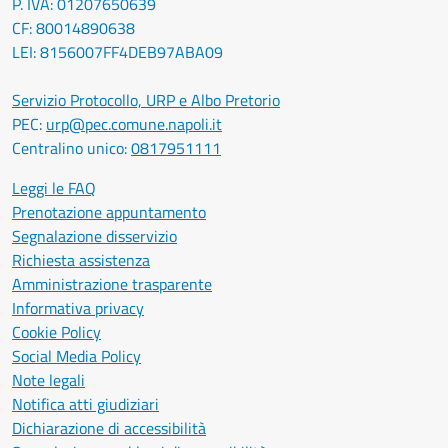
P. IVA: 01207650639
CF: 80014890638
LEI: 8156007FF4DEB97ABA09
Servizio Protocollo, URP e Albo Pretorio
PEC:
urp@pec.comune.napoli.it
Centralino unico:
0817951111
Leggi le FAQ
Prenotazione appuntamento
Segnalazione disservizio
Richiesta assistenza
Amministrazione trasparente
Informativa privacy
Cookie Policy
Social Media Policy
Note legali
Notifica atti giudiziari
Dichiarazione di accessibilità