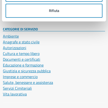
Personale amministrativo
Documenti e dati
Rifiuta
Intranet, posta aziendale e protocollo
CATEGORIE DI SERVIZIO
Ambiente
Anagrafe e stato civile
Autorizzazioni
Cultura e tempo libero
Documenti e certificati
Educazione e formazione
Giustizia e sicurezza pubblica
Imprese e commercio
Salute, benessere e assistenza
Servizi Cimiteriali
Vita lavorativa