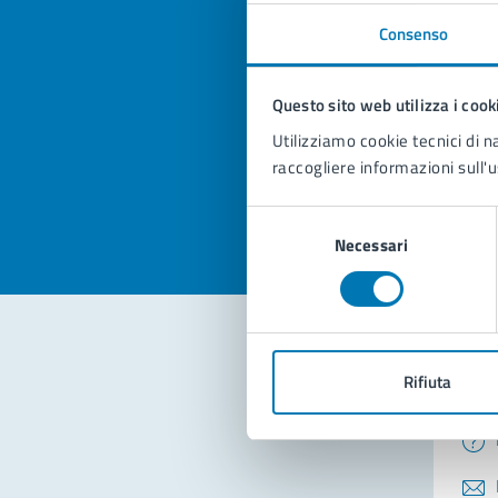
Consenso
Quan
pagi
Questo sito web utilizza i cook
Utilizziamo cookie tecnici di n
Valuta la
Selezi
raccogliere informazioni sull'u
Valuta 
Val
Selezione
Necessari
del
consenso
Rifiuta
Con