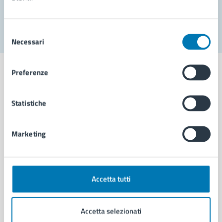
Segnala disservizio
Selezione
Necessari
del
consenso
Preferenze
Statistiche
Comune di Napoli
Marketing
AMMINISTRAZIONE
Aree amministrative
Organi di governo
Municipalità
Accetta tutti
Uffici
Enti e fondazioni
Accetta selezionati
Politici