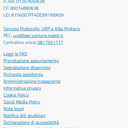
P. IVA: 01207650639
CF: 80014890638
LEI: 8156007FF4DEB97ABA09
Servizio Protocollo, URP e Albo Pretorio
PEC:
urp@pec.comune.napoli.it
Centralino unico:
0817951111
Leggi le FAQ
Prenotazione appuntamento
Segnalazione disservizio
Richiesta assistenza
Amministrazione trasparente
Informativa privacy
Cookie Policy
Social Media Policy
Note legali
Notifica atti giudiziari
Dichiarazione di accessibilità