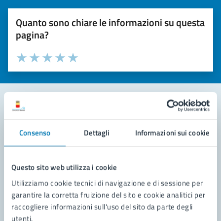
Quanto sono chiare le informazioni su questa
pagina?
Valuta la chiarezza delle informazioni (da 1 a 5 stelle)
Seleziona il numero di stelle per valutare la chiarezza delle i
Valuta 1 stelle su 5
Valuta 2 stelle su 5
Valuta 3 stelle su 5
Valuta 4 stelle su 5
Valuta 5 stelle su 5
Contatta il comune
Consenso
Dettagli
Informazioni sui cookie
Leggi le domande frequenti
Richiedi assistenza
Questo sito web utilizza i cookie
Utilizziamo cookie tecnici di navigazione e di sessione per
Prenota appuntamento
garantire la corretta fruizione del sito e cookie analitici per
raccogliere informazioni sull'uso del sito da parte degli
Problemi in città
utenti.