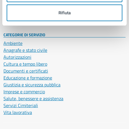
Personale amministrativo
Documenti e dati
Rifiuta
Intranet, posta aziendale e protocollo
CATEGORIE DI SERVIZIO
Ambiente
Anagrafe e stato civile
Autorizzazioni
Cultura e tempo libero
Documenti e certificati
Educazione e formazione
Giustizia e sicurezza pubblica
Imprese e commercio
Salute, benessere e assistenza
Servizi Cimiteriali
Vita lavorativa